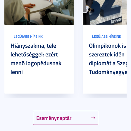
LEGÚJABB HÍREINK
LEGÚJABB HÍREINK
Hiányszakma, tele
Olimpikonok is
lehetőséggel: ezért
szereztek idén
menő logopédusnak
diplomát a Szege
lenni
Tudományegyet
Eseménynaptár