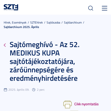
Toggl
navig
Hírek, Események
SZTEhírek
Sajtószoba
Sajtóarchívum
Sajtóarchívum 2025. Április
Sajtómeghívó - Az 52.
MEDIKUS KUPA
sajtótájékoztatójára,
záróünnepségére és
eredményhirdetésére
2025. április 09.
2 perc
Cikk nyomtatás