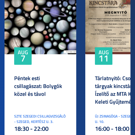
AUG
AUG
7
11
Péntek esti
Tárlatnyitó: Csod
csillagászat: Bolygók
tárgyak kincstára
közel és távol
Ízelítő az MTA KI
Keleti Gyűjtemén
SZTE SZEGEDI CSILLAGVIZSGÁLÓ
ÚJ ZSINAGÓGA - SZEGED,
- SZEGED, KERTÉSZ U. 3.
U. 10.
18:30 - 22:00
16:00 - 18:00