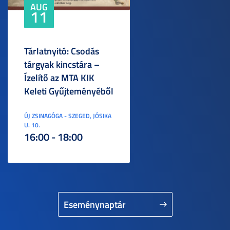
AUG
11
Tárlatnyitó: Csodás
tárgyak kincstára –
Ízelítő az MTA KIK
Keleti Gyűjteményéből
ÚJ ZSINAGÓGA - SZEGED, JÓSIKA
U. 10.
16:00 - 18:00
Eseménynaptár