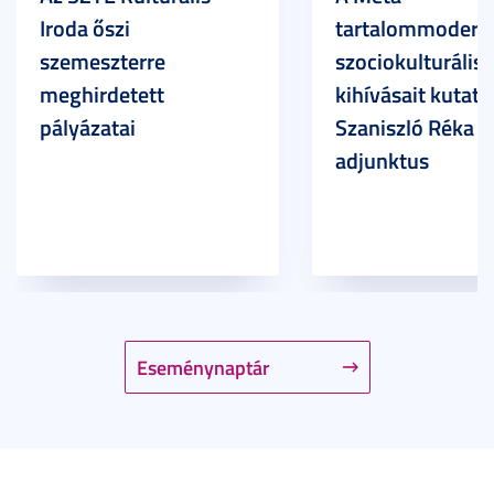
Iroda őszi
tartalommoderác
szemeszterre
szociokulturális
meghirdetett
kihívásait kutatja
pályázatai
Szaniszló Réka Br
adjunktus
Eseménynaptár