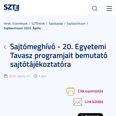
Toggl
navig
Hírek, Események
SZTEhírek
Sajtószoba
Sajtóarchívum
Sajtóarchívum 2025. Április
Sajtómeghívó - 20. Egyetemi
Tavasz programjait bemutató
sajtótájékoztatóra
2025. április 01.
1 perc
Cikk nyomtatás
Link küldés