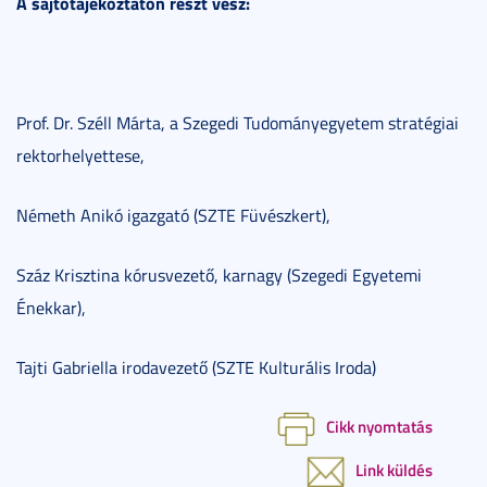
A sajtótájékoztatón részt vesz:
Prof. Dr. Széll Márta, a Szegedi Tudományegyetem stratégiai
rektorhelyettese,
Németh Anikó igazgató (SZTE Füvészkert),
Száz Krisztina kórusvezető, karnagy (Szegedi Egyetemi
Énekkar),
Tajti Gabriella irodavezető (SZTE Kulturális Iroda)
Cikk nyomtatás
Link küldés