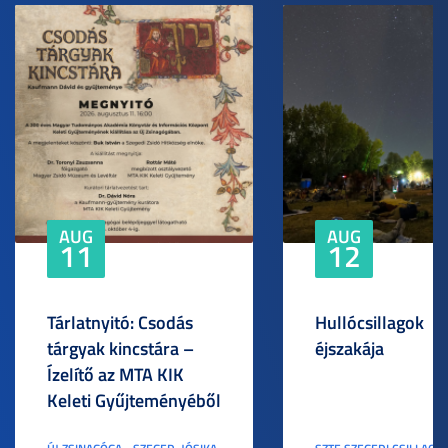
AUG
AUG
11
12
Tárlatnyitó: Csodás
Hullócsillagok
tárgyak kincstára –
éjszakája
Ízelítő az MTA KIK
Keleti Gyűjteményéből