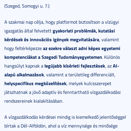
(Szeged, Somogyi u. 7.)
A szakmai nap célja, hogy platformot biztosítson a vízügyi
gyakorlati problémák, kutatási
igazgatás által felvetett
kérdések és innovációs igények megvitatására
, valamint
az ezekre választ adni képes egyetemi
hogy feltérképezze
kompetenciákat a Szegedi Tudományegyetemen
. Különös
legújabb kísérleti fejlesztések
AI-
hangsúlyt kapnak a
, az
alapú alkalmazások
, valamint a területileg differenciált,
helyspecifikus megközelítések
, melyek kulcsszerepet
játszhatnak a jövő adaptív és fenntartható vízgazdálkodási
rendszereinek kialakításában.
A vízgazdálkodás kérdései mindig is kiemelkedő jelentőséggel
bírtak a Dél-Alföldön, ahol a víz mennyisége és minősége