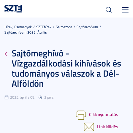
Toggl
navig
Hírek, Események
SZTEhírek
Sajtószoba
Sajtóarchívum
Sajtóarchívum 2025. Április
Sajtómeghívó -
Vízgazdálkodási kihívások és
tudományos válaszok a Dél-
Alföldön
2025. április 08.
2 perc
Cikk nyomtatás
Link küldés