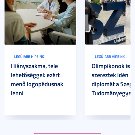
LEGÚJABB HÍREINK
LEGÚJABB HÍREINK
Hiányszakma, tele
Olimpikonok is
lehetőséggel: ezért
szereztek idén
menő logopédusnak
diplomát a Szege
lenni
Tudományegyet