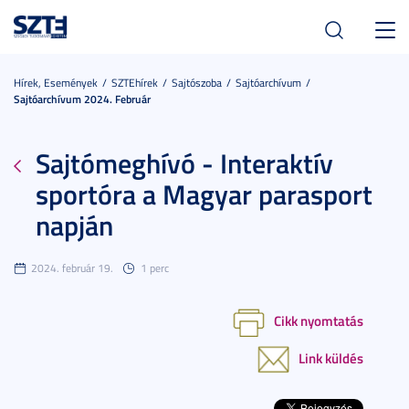
Toggl
navig
Hírek, Események
SZTEhírek
Sajtószoba
Sajtóarchívum
Sajtóarchívum 2024. Február
Sajtómeghívó - Interaktív
sportóra a Magyar parasport
napján
2024. február 19.
1 perc
Cikk nyomtatás
Link küldés