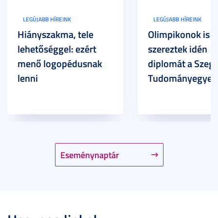
LEGÚJABB HÍREINK
LEGÚJABB HÍREINK
Hiányszakma, tele
Olimpikonok is
lehetőséggel: ezért
szereztek idén
menő logopédusnak
diplomát a Szege
lenni
Tudományegyet
Eseménynaptár