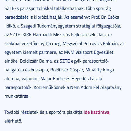
SZTE-s parasportolókkal találkozhatnak, több sportág
paraedzését is kipróbálhatják. Az eseményt Prof. Dr. Csóka
Ildikó, a Szegedi Tudományegyetem stratégiai főigazgatója,
az SZTE IKIKK Harmadik Missziós Fejlesztések klaszter
szakmai vezetője nyitja meg. Megszólal Petrovics Kálmán, az
egyetem kiemelt partnere, az MVM Vízisport Egyesület
elnöke, Boldizsár Dalma, az SZTE egyik parasportoló-
hallgatója és édesapja, Boldizsár Gáspár, Mihálffy Kinga
alumna, valamint Major Endre és Hegedűs László
parasportolók. Közreműködnek a Nem Adom Fel Alapítvány
munkatársai.
ide kattintva
További részletek és a sportóra plakátja
elérhető.