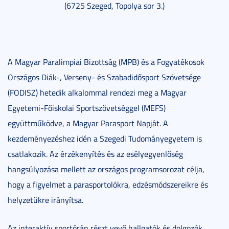
(6725 Szeged, Topolya sor 3.)
A Magyar Paralimpiai Bizottság (MPB) és a Fogyatékosok
Országos Diák-, Verseny- és Szabadidősport Szövetsége
(FODISZ) hetedik alkalommal rendezi meg a Magyar
Egyetemi-Főiskolai Sportszövetséggel (MEFS)
együttműködve, a Magyar Parasport Napját. A
kezdeményezéshez idén a Szegedi Tudományegyetem is
csatlakozik. Az érzékenyítés és az esélyegyenlőség
hangsúlyozása mellett az országos programsorozat célja,
hogy a figyelmet a parasportolókra, edzésmódszereikre és
helyzetükre irányítsa.
Az interaktív sportórán részt vevő hallgatók és dolgozók