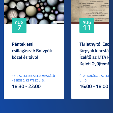
AUG
AUG
7
11
Péntek esti
Tárlatnyitó: Csod
csillagászat: Bolygók
tárgyak kincstára
közel és távol
Ízelítő az MTA KI
Keleti Gyűjtemén
SZTE SZEGEDI CSILLAGVIZSGÁLÓ
ÚJ ZSINAGÓGA - SZEGED,
- SZEGED, KERTÉSZ U. 3.
U. 10.
18:30 - 22:00
16:00 - 18:00