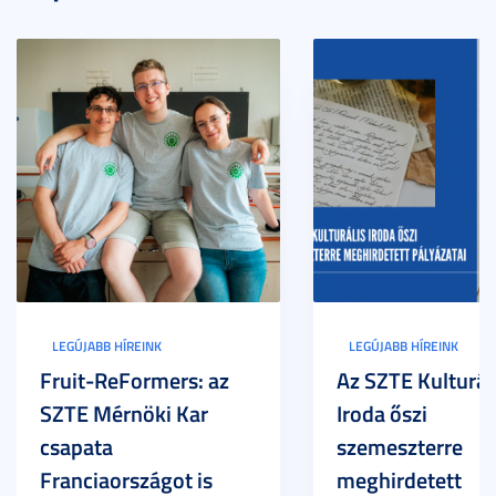
LEGÚJABB HÍREINK
LEGÚJABB HÍREINK
Fruit-ReFormers: az
Az SZTE Kulturál
SZTE Mérnöki Kar
Iroda őszi
csapata
szemeszterre
Franciaországot is
meghirdetett