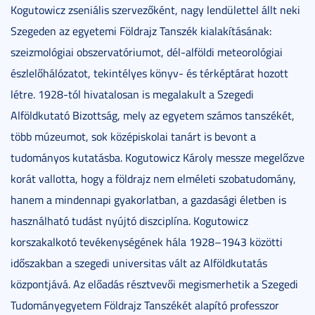
Kogutowicz zseniális szervezőként, nagy lendülettel állt neki
Szegeden az egyetemi Földrajz Tanszék kialakításának:
szeizmológiai obszervatóriumot, dél-alföldi meteorológiai
észlelőhálózatot, tekintélyes könyv- és térképtárat hozott
létre. 1928-tól hivatalosan is megalakult a Szegedi
Alföldkutató Bizottság, mely az egyetem számos tanszékét,
több múzeumot, sok középiskolai tanárt is bevont a
tudományos kutatásba. Kogutowicz Károly messze megelőzve
korát vallotta, hogy a földrajz nem elméleti szobatudomány,
hanem a mindennapi gyakorlatban, a gazdasági életben is
használható tudást nyújtó diszciplína. Kogutowicz
korszakalkotó tevékenységének hála 1928–1943 közötti
időszakban a szegedi universitas vált az Alföldkutatás
központjává. Az előadás résztvevői megismerhetik a Szegedi
Tudományegyetem Földrajz Tanszékét alapító professzor