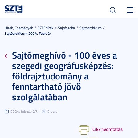
Toggl
navig
Hírek, Események
SZTEhírek
Sajtószoba
Sajtóarchívum
Sajtóarchívum 2024. Február
Sajtómeghívó - 100 éves a
szegedi geográfusképzés:
földrajztudomány a
fenntartható jövő
szolgálatában
2024. február 27.
2 perc
Cikk nyomtatás