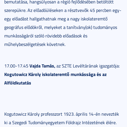
bemutatása, hangsúlyosan a régió fejlődésében betöltött
szerepükre. Az előadóüléseken a résztvevők 45 percben egy-
egy előadást hallgathatnak meg a nagy iskolateremtő
geográfus elődökről, melyeket a tanítvány(ok) tudományos
munkásságáról szóló rövidebb előadások és
műhelybeszélgetések követnek.
Vajda Tamás,
17.00-17.45
az SZTE Levéltárának igazgatója:
Kogutowicz Károly iskolateremtő munkássága és az
Alföldkutatás
Kogutowicz Károly professzort 1923. április 14-én nevezték
ki a Szegedi Tudományegyetem Földrajz Intézetének élére.