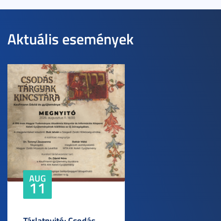
Aktuális események
AUG
11
Tárlatnyitó: Csodás