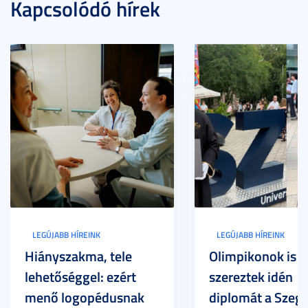
Kapcsolódó hírek
LEGÚJABB HÍREINK
LEGÚJABB HÍREINK
Hiányszakma, tele
Olimpikonok is
lehetőséggel: ezért
szereztek idén
menő logopédusnak
diplomát a Szege