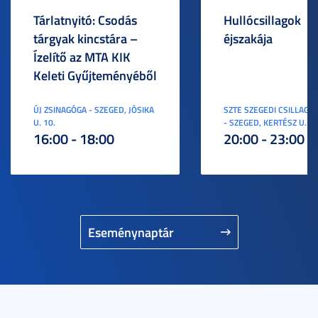
Tárlatnyitó: Csodás
Hullócsillagok
tárgyak kincstára –
éjszakája
Ízelítő az MTA KIK
Keleti Gyűjteményéből
ÚJ ZSINAGÓGA - SZEGED, JÓSIKA
SZTE SZEGEDI CSILLAGV
U. 10.
- SZEGED, KERTÉSZ U. 3.
16:00 - 18:00
20:00 - 23:00
Eseménynaptár