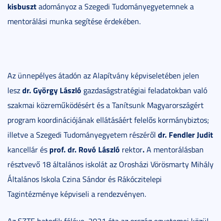
kisbuszt
adományoz a Szegedi Tudományegyetemnek a
mentorálási munka segítése érdekében.
Az ünnepélyes átadón az Alapítvány képviseletében jelen
dr. György László
lesz
gazdaságstratégiai feladatokban való
szakmai közreműködésért és a Tanítsunk Magyarországért
program koordinációjának ellátásáért felelős kormánybiztos;
dr. Fendler Judit
illetve a Szegedi Tudományegyetem részéről
prof. dr. Rovó László
.
kancellár és
rektor
A mentorálásban
résztvevő 18 általános iskolát az Orosházi Vörösmarty Mihály
Általános Iskola Czina Sándor és Rákóczitelepi
Tagintézménye képviseli a rendezvényen.
Az SZTE hatodik féléve, 2021 óta az ország egyetemei közül