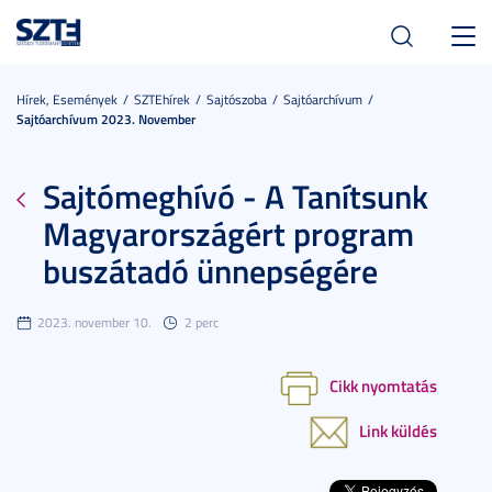
Toggl
navig
Hírek, Események
SZTEhírek
Sajtószoba
Sajtóarchívum
Sajtóarchívum 2023. November
Sajtómeghívó - A Tanítsunk
Magyarországért program
buszátadó ünnepségére
2023. november 10.
2 perc
Cikk nyomtatás
Link küldés