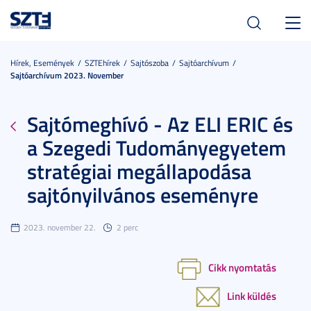
Toggl
navig
Hírek, Események
SZTEhírek
Sajtószoba
Sajtóarchívum
Sajtóarchívum 2023. November
Sajtómeghívó - Az ELI ERIC és
a Szegedi Tudományegyetem
stratégiai megállapodása
sajtónyilvános eseményre
2023. november 22.
2 perc
Cikk nyomtatás
Link küldés