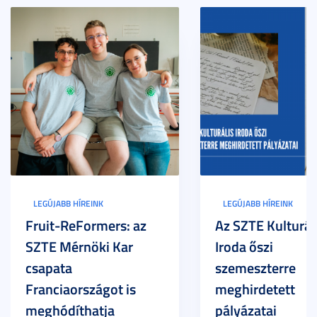
LEGÚJABB HÍREINK
LEGÚJABB HÍREINK
Fruit-ReFormers: az
Az SZTE Kulturál
SZTE Mérnöki Kar
Iroda őszi
csapata
szemeszterre
Franciaországot is
meghirdetett
meghódíthatja
pályázatai