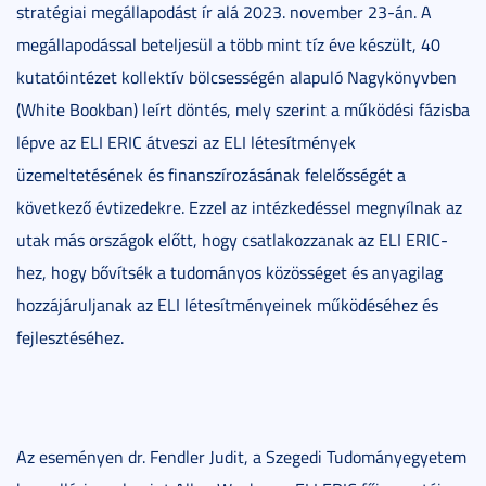
stratégiai megállapodást ír alá 2023. november 23-án. A
megállapodással beteljesül a több mint tíz éve készült, 40
kutatóintézet kollektív bölcsességén alapuló Nagykönyvben
(White Bookban) leírt döntés, mely szerint a működési fázisba
lépve az ELI ERIC átveszi az ELI létesítmények
üzemeltetésének és finanszírozásának felelősségét a
következő évtizedekre. Ezzel az intézkedéssel megnyílnak az
utak más országok előtt, hogy csatlakozzanak az ELI ERIC-
hez, hogy bővítsék a tudományos közösséget és anyagilag
hozzájáruljanak az ELI létesítményeinek működéséhez és
fejlesztéséhez.
Az eseményen dr. Fendler Judit, a Szegedi Tudományegyetem