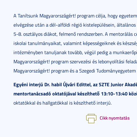
A Tanítsunk Magyarországért! program célja, hogy egyetemi
elvégzése után a dél-alföldi régió kistelepülésein, általáno
5-8. osztályos diákot, felmenő rendszerben. A mentorálás cél
iskolai tanulmányaikat, valamint képességeiknek és készsé
intézményben tanuljanak tovább, végül pedig a munkaerőpi
Magyarországért! program szervezési és lebonyolítási felad
Magyarországért! program és a Szegedi Tudományegyetem
Egyéni interjú Dr. habil Újvári Edittel, az SZTE Junior Ak
mentortanácsadó oktatójával készíthető 13:10-13:40 közö
oktatókkal és hallgatókkal is készíthető interjú.
Cikk nyomtatás