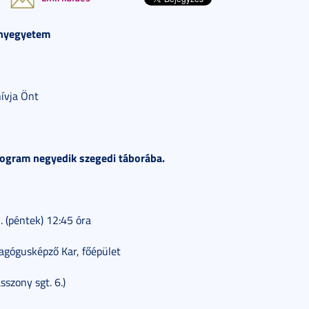
nyegyetem
hívja Önt
ogram negyedik szegedi táborába.
. (péntek) 12:45 óra
gógusképző Kar, főépület
szony sgt. 6.)