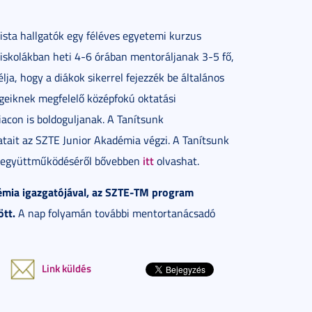
sta hallgatók egy féléves egyetemi kurzus
s iskolákban heti 4-6 órában mentoráljanak 3-5 fő,
ja, hogy a diákok sikerrel fejezzék be általános
geiknek megfelelő középfokú oktatási
acon is boldoguljanak. A Tanítsunk
atait az SZTE Junior Akadémia végzi. A Tanítsunk
itt
 együttműködéséről bővebben
olvashat.
adémia igazgatójával, az SZTE-TM program
tt.
A nap folyamán további mentortanácsadó
Link küldés