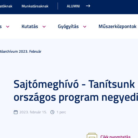
gatóknak
Munkatársaknak
ALUMNI
s
Kutatás
Gyógyítás
Műszerközpontok
jtóarchívum 2023. Február
Sajtómeghívó - Tanítsunk
országos program negyedi
2023. február 15.
1 perc
Cikk nyomtatás