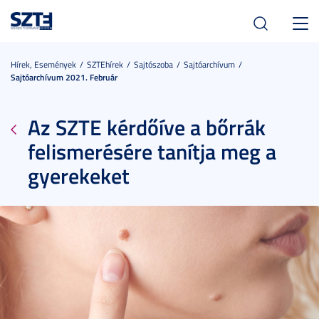
Toggl
navig
Hírek, Események
SZTEhírek
Sajtószoba
Sajtóarchívum
Sajtóarchívum 2021. Február
Az SZTE kérdőíve a bőrrák
felismerésére tanítja meg a
gyerekeket