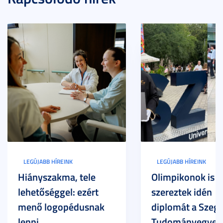
LEGÚJABB HÍREINK
LEGÚJABB HÍREINK
Hiányszakma, tele
Olimpikonok is
lehetőséggel: ezért
szereztek idén
menő logopédusnak
diplomát a Szege
lenni
Tudományegyet