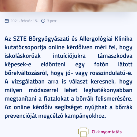
2021. február 15.
3 perc
Az SZTE Bőrgyógyászati és Allergológiai Klinika
kutatócsoportja online kérdőíven méri fel, hogy
iskoláskorúak intuíciójukra támaszkodva
képesek-e eldönteni egy fotón látott
bőrelváltozásról, hogy jó- vagy rosszindulatú-e.
A vizsgálatban arra is választ keresnek, hogy
milyen módszerrel lehet leghatékonyabban
megtanítani a fiatalokat a bőrrák felismerésére.
Az online kérdőív segítséget nyújthat a bőrrák
prevencióját megcélzó kampányokhoz.
Cikk nyomtatás