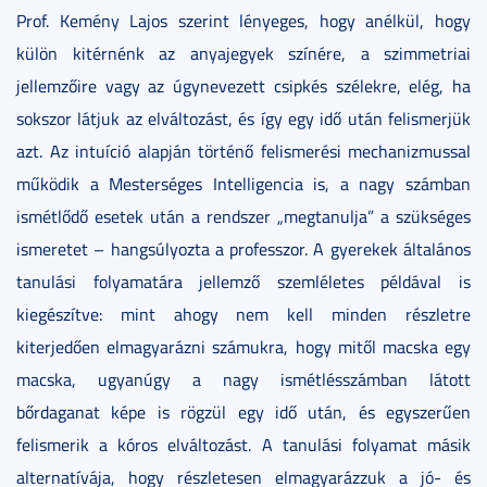
Prof. Kemény Lajos szerint lényeges, hogy anélkül, hogy
külön kitérnénk az anyajegyek színére, a szimmetriai
jellemzőire vagy az úgynevezett csipkés szélekre, elég, ha
sokszor látjuk az elváltozást, és így egy idő után felismerjük
azt. Az intuíció alapján történő felismerési mechanizmussal
működik a Mesterséges Intelligencia is, a nagy számban
ismétlődő esetek után a rendszer „megtanulja” a szükséges
ismeretet – hangsúlyozta a professzor. A gyerekek általános
tanulási folyamatára jellemző szemléletes példával is
kiegészítve: mint ahogy nem kell minden részletre
kiterjedően elmagyarázni számukra, hogy mitől macska egy
macska, ugyanúgy a nagy ismétlésszámban látott
bőrdaganat képe is rögzül egy idő után, és egyszerűen
felismerik a kóros elváltozást. A tanulási folyamat másik
alternatívája, hogy részletesen elmagyarázzuk a jó- és