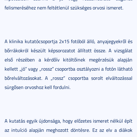
felismeréséhez nem feltétlenül szükséges orvosi ismeret.
A klinika kutatócsoportja 2x15 fotóból álló, anyajegyekről és
bőrrákokról készült képsorozatot állított össze. A vizsgálat
első részében a kérdőív kitöltőinek megérzésük alapján
kellett „jó” vagy „rossz” csoportba osztályozni a fotón látható
bőrelváltozásokat. A „rossz” csoportba sorolt elváltozással
sürgősen orvoshoz kell fordulni.
A kutatás egyik újdonsága, hogy előzetes ismeret nélkül épít
az intuíció alapján meghozott döntésre. Ez az elv a diákok