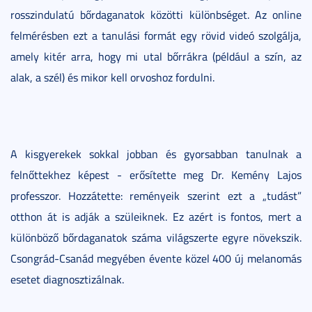
rosszindulatú bőrdaganatok közötti különbséget. Az online
felmérésben ezt a tanulási formát egy rövid videó szolgálja,
amely kitér arra, hogy mi utal bőrrákra (például a szín, az
alak, a szél) és mikor kell orvoshoz fordulni.
A kisgyerekek sokkal jobban és gyorsabban tanulnak a
felnőttekhez képest - erősítette meg Dr. Kemény Lajos
professzor. Hozzátette: reményeik szerint ezt a „tudást”
otthon át is adják a szüleiknek. Ez azért is fontos, mert a
különböző bőrdaganatok száma világszerte egyre növekszik.
Csongrád-Csanád megyében évente közel 400 új melanomás
esetet diagnosztizálnak.