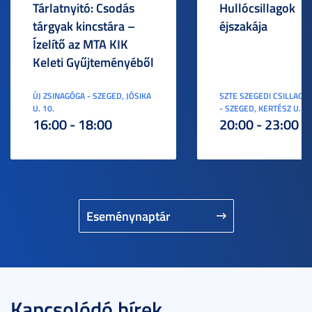
Tárlatnyitó: Csodás
Hullócsillagok
tárgyak kincstára –
éjszakája
Ízelítő az MTA KIK
Keleti Gyűjteményéből
ÚJ ZSINAGÓGA - SZEGED, JÓSIKA
SZTE SZEGEDI CSILLAGV
U. 10.
- SZEGED, KERTÉSZ U. 3.
16:00 - 18:00
20:00 - 23:00
Eseménynaptár
Kapcsolódó hírek