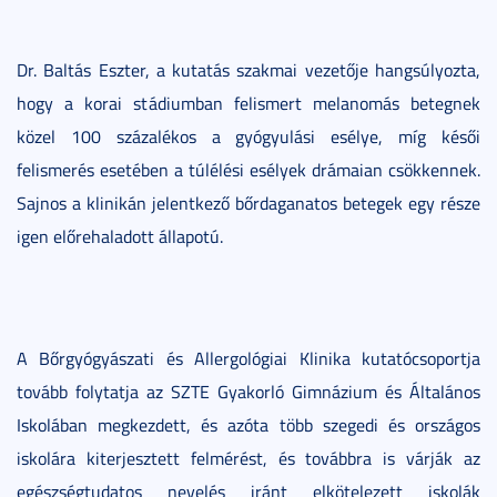
Dr. Baltás Eszter, a kutatás szakmai vezetője hangsúlyozta,
hogy a korai stádiumban felismert melanomás betegnek
közel 100 százalékos a gyógyulási esélye, míg késői
felismerés esetében a túlélési esélyek drámaian csökkennek.
Sajnos a klinikán jelentkező bőrdaganatos betegek egy része
igen előrehaladott állapotú.
A Bőrgyógyászati és Allergológiai Klinika kutatócsoportja
tovább folytatja az SZTE Gyakorló Gimnázium és Általános
Iskolában megkezdett, és azóta több szegedi és országos
iskolára kiterjesztett felmérést, és továbbra is várják az
egészségtudatos nevelés iránt elkötelezett iskolák