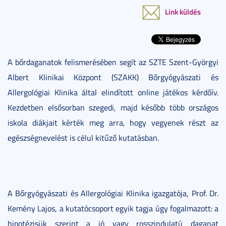
Link küldés
A bőrdaganatok felismerésében segít az SZTE Szent-Györgyi
Albert Klinikai Központ (SZAKK) Bőrgyógyászati és
Allergológiai Klinika által elindított online játékos kérdőív.
Kezdetben elsősorban szegedi, majd később több országos
iskola diákjait kérték meg arra, hogy vegyenek részt az
egészségnevelést is célul kitűző kutatásban.
A Bőrgyógyászati és Allergológiai Klinika igazgatója, Prof. Dr.
Kemény Lajos, a kutatócsoport egyik tagja úgy fogalmazott: a
hipotézisük szerint a jó vagy rosszindulatú daganat