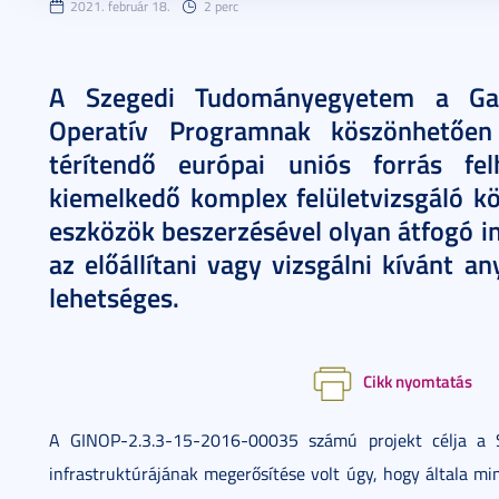
2021. február 18.
2 perc
A Szegedi Tudományegyetem a Gazd
Operatív Programnak köszönhetően
térítendő európai uniós forrás fel
kiemelkedő komplex felületvizsgáló kö
eszközök beszerzésével olyan átfogó i
az előállítani vagy vizsgálni kívánt 
lehetséges.
Cikk nyomtatás
A GINOP-2.3.3-15-2016-00035 számú projekt célja a
infrastruktúrájának megerősítése volt úgy, hogy általa mi