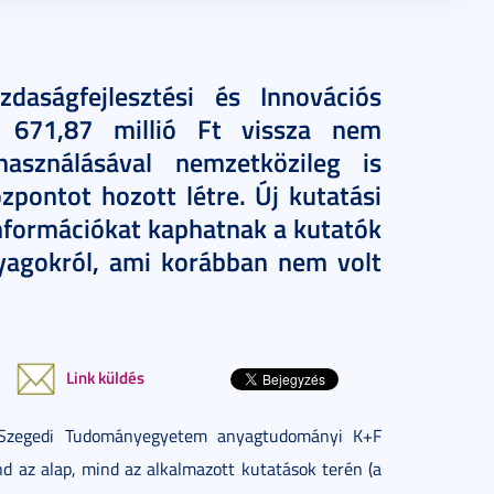
aságfejlesztési és Innovációs
 671,87 millió Ft vissza nem
használásával nemzetközileg is
zpontot hozott létre. Új kutatási
nformációkat kaphatnak a kutatók
anyagokról, ami korábban nem volt
Link küldés
 Szegedi Tudományegyetem anyagtudományi K+F
nd az alap, mind az alkalmazott kutatások terén (a