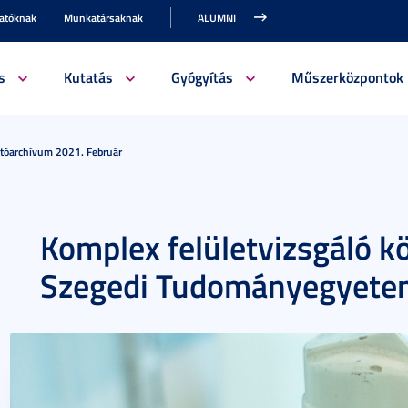
gatóknak
Munkatársaknak
ALUMNI
s
Kutatás
Gyógyítás
Műszerközpontok
jtóarchívum 2021. Február
Komplex felületvizsgáló kö
Szegedi Tudományegyet