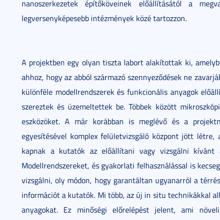
nanoszerkezetek építőköveinek előállításától a meg
legversenyképesebb intézmények közé tartozzon.
A projektben egy olyan tiszta labort alakítottak ki, amelyb
ahhoz, hogy az abból származó szennyeződések ne zavarják a
különféle modellrendszerek és funkcionális anyagok előáll
szereztek és üzemeltettek be. Többek között mikroszkópia
eszközöket. A már korábban is meglévő és a projekt
egyesítésével komplex felületvizsgáló központ jött létre,
kapnak a kutatók az előállítani vagy vizsgálni kívánt
Modellrendszereket, és gyakorlati felhasználással is kecseg
vizsgálni, oly módon, hogy garantáltan ugyanarról a térré
információt a kutatók. Mi több, az új in situ technikákkal a
anyagokat. Ez minőségi előrelépést jelent, ami növel