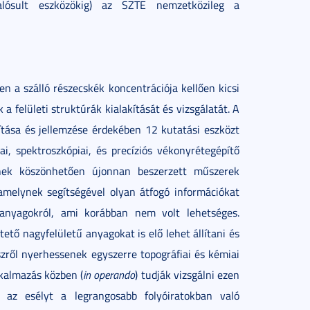
valósult eszközökig) az SZTE nemzetközileg a
en a szálló részecskék koncentrációja kellően kicsi
 felületi struktúrák kialakítását és vizsgálatát. A
ítása és jellemzése érdekében 12 kutatási eszközt
i, spektroszkópiai, és precíziós vékonyrétegépítő
nek köszönhetően újonnan beszerzett műszerek
 amelynek segítségével olyan átfogó információkat
 anyagokról, ami korábban nem volt lehetséges.
tető nagyfelületű anyagokat is elő lehet állítani és
szről nyerhessenek egyszerre topográfiai és kémiai
lkalmazás közben (
in operando
) tudják vizsgálni ezen
i az esélyt a legrangosabb folyóiratokban való