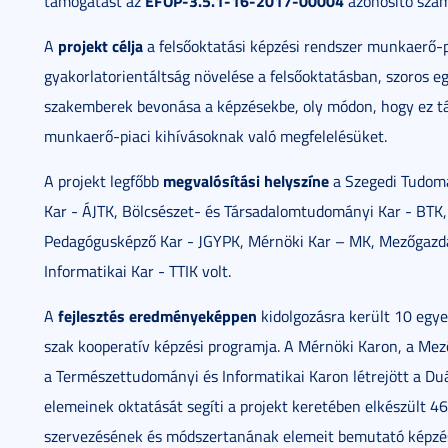
EFOP-3.5.1-16-2017-00004
támogatást az
azonosító szám
projekt célja
A
a felsőoktatási képzési rendszer munkaerő-p
gyakorlatorientáltság növelése a felsőoktatásban, szoros 
szakemberek bevonása a képzésekbe, oly módon, hogy ez tá
munkaerő-piaci kihívásoknak való megfelelésüket.
megvalósítási helyszíne
A projekt legfőbb
a Szegedi Tudomá
Kar - ÁJTK, Bölcsészet- és Társadalomtudományi Kar - BTK
Pedagógusképző Kar - JGYPK, Mérnöki Kar – MK, Mezőgazd
Informatikai Kar - TTIK volt.
fejlesztés eredményeképpen
A
kidolgozásra került 10 egye
szak kooperatív képzési programja. A Mérnöki Karon, a Me
a Természettudományi és Informatikai Karon létrejött a Duá
elemeinek oktatását segíti a projekt keretében elkészült 4
szervezésének és módszertanának elemeit bemutató képzése