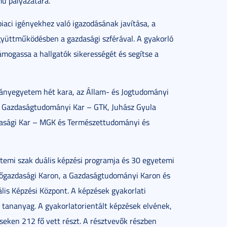
ú pályázatára.
iaci igényekhez való igazodásának javítása, a
együttműködésben a gazdasági szférával. A gyakorló
mogassa a hallgatók sikerességét és segítse a
nyegyetem hét kara, az Állam- és Jogtudományi
, Gazdaságtudományi Kar – GTK, Juhász Gyula
asági Kar – MGK és Természettudományi és
temi szak duális képzési programja és 30 egyetemi
zőgazdasági Karon, a Gazdaságtudományi Karon és
lis Képzési Központ. A képzések gyakorlati
6 tananyag. A gyakorlatorientált képzések elvének,
ken 212 fő vett részt. A résztvevők részben