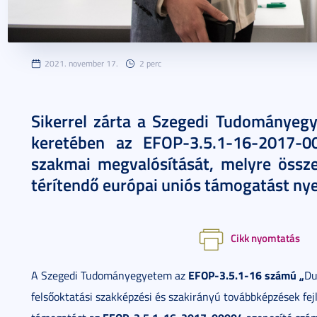
2021. november 17.
2 perc
Sikerrel zárta a Szegedi Tudományeg
keretében az EFOP-3.5.1-16-2017-0
szakmai megvalósítását, melyre össze
térítendő európai uniós támogatást nyer
Cikk nyomtatás
EFOP-3.5.1-16 számú „
A Szegedi Tudományegyetem az
Du
felsőoktatási szakképzési és szakirányú továbbképzések fej