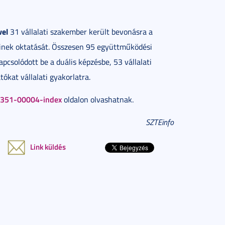
vel
31 vállalati szakember került bevonásra a
einek oktatását. Összesen 95 együttműködési
apcsolódott be a duális képzésbe, 53 vállalati
ókat vállalati gyakorlatra.
op351-00004-index
oldalon olvashatnak.
SZTEinfo
Link küldés