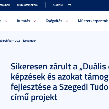
gatóknak
Munkatársaknak
ALUMNI
s
Kutatás
Gyógyítás
Műszerközpontok
jtóarchívum 2021. November
Sikeresen zárult a „Duális
képzések és azokat támog
fejlesztése a Szegedi T
című projekt