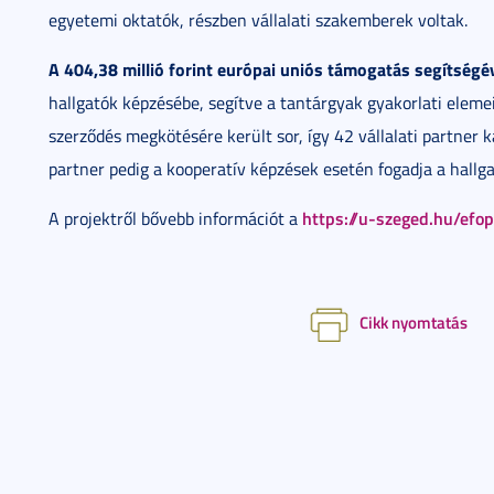
egyetemi oktatók, részben vállalati szakemberek voltak.
A 404,38 millió forint európai uniós támogatás segítségé
hallgatók képzésébe, segítve a tantárgyak gyakorlati elem
szerződés megkötésére került sor, így 42 vállalati partner k
partner pedig a kooperatív képzések esetén fogadja a hallgat
https://u-szeged.hu/ef
A projektről bővebb információt a
Cikk nyomtatás