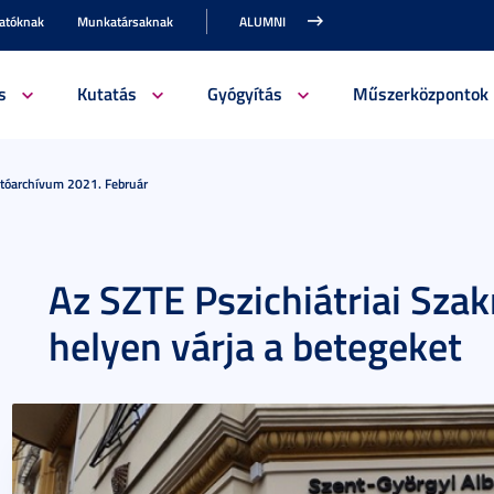
gatóknak
Munkatársaknak
ALUMNI
s
Kutatás
Gyógyítás
Műszerközpontok
jtóarchívum 2021. Február
Az SZTE Pszichiátriai Sza
helyen várja a betegeket