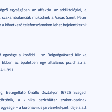
égző egységében az affektív, az addiktológiai, a
iás szakambulanciák működnek a Vasas Szent Péter
e a következő telefonszámokon lehet bejelentkezni:
tó egysége a korábbi I. sz. Belgyógyászati Klinika
 Ebben az épületben egy általános pszichiátriai
341-891.
ségi Betegellátó Önálló Osztályon (6725 Szeged,
ténik, a klinika pszichiáter szakorvosainak
 egysége – a koronavírus járványhelyzet ideje alatt