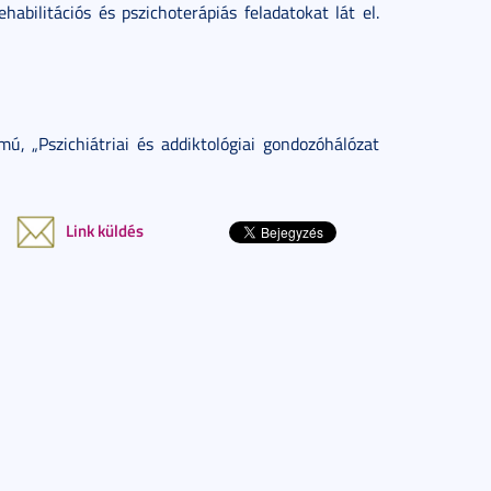
bilitációs és pszichoterápiás feladatokat lát el.
, „Pszichiátriai és addiktológiai gondozóhálózat
Link küldés