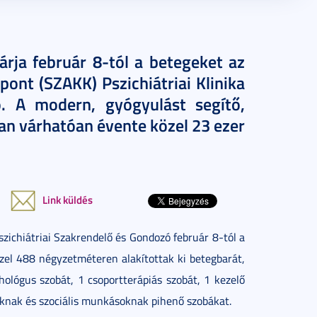
árja február 8-tól a betegeket az
pont (SZAKK) Pszichiátriai Klinika
ó. A modern, gyógyulást segítő,
an várhatóan évente közel 23 ezer
Link küldés
ichiátriai Szakrendelő és Gondozó február 8-tól a
özel 488 négyzetméteren alakítottak ki betegbarát,
chológus szobát, 1 csoportterápiás szobát, 1 kezelő
óknak és szociális munkásoknak pihenő szobákat.