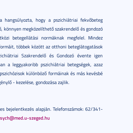
ja hangsúlyozta, hogy a pszichiátriai fekvőbeteg
évő, könnyen megközelíthető szakrendelő és gondozó
özi betegellátási normáknak megfelel. Mindez
ormáit, többek között az otthoni beteglátogatások
zichiátriai Szakrendelő és Gondozó évente igen
an a leggyakoribb pszichiátriai betegségek, azaz
 pszichózisok különböző formáinak és más kevésbé
énylő - kezelése, gondozása zajlik.
es bejelentkezés alapján. Telefonszámok: 62/341-
psych@med.u-szeged.hu