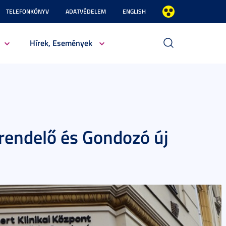
TELEFONKÖNYV
ADATVÉDELEM
ENGLISH
Hírek, Események
krendelő és Gondozó új