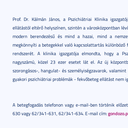
Prof. Dr. Kálmán János, a Pszichiátriai Klinika igazgató
ellátástól eltérő helyszínen, szintén a városközpontban l
modern berendezésű és mind a hazai, mind a nemzetk
megkönnyíti a betegekkel való kapcsolattartás különböző f
rendszerét. A klinika igazgatója elmondta, hogy a Ps
nagyszámú, közel 23 ezer esetet lát el. Az új központb
szorongásos-, hangulat- és személyiségzavarok, valamint
gyakori pszichiátriai problémák - fekvőbeteg ellátást nem ig
A betegfogadás telefonon vagy e-mail-ben történik előzet
gondozo.
630 vagy 62/341-631, 62/341-634. E-mail cím: