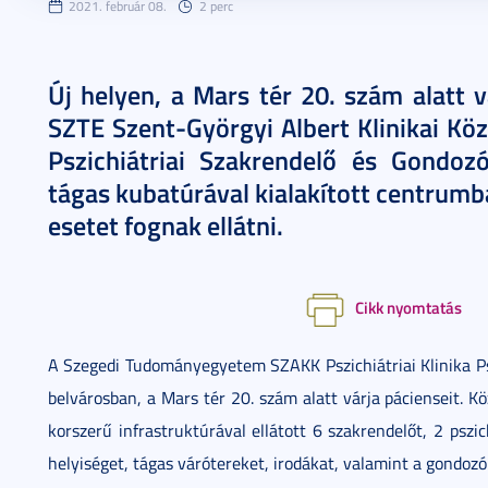
2021. február 08.
2 perc
Új helyen, a Mars tér 20. szám alatt v
SZTE Szent-Györgyi Albert Klinikai Köz
Pszichiátriai Szakrendelő és Gondoz
tágas kubatúrával kialakított centrumb
esetet fognak ellátni.
Cikk nyomtatás
A Szegedi Tudományegyetem SZAKK Pszichiátriai Klinika Psz
belvárosban, a Mars tér 20. szám alatt várja pácienseit. K
korszerű infrastruktúrával ellátott 6 szakrendelőt, 2 pszi
helyiséget, tágas várótereket, irodákat, valamint a gondoz