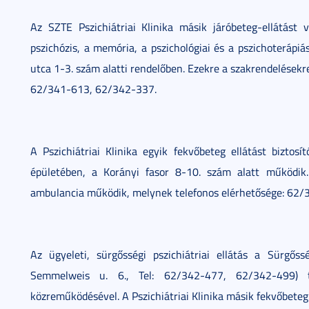
Az SZTE Pszichiátriai Klinika másik járóbeteg-ellátást v
pszichózis, a memória, a pszichológiai és a pszichoteráp
utca 1-3. szám alatti rendelőben. Ezekre a szakrendelésekr
62/341-613, 62/342-337.
A Pszichiátriai Klinika egyik fekvőbeteg ellátást biztosí
épületében, a Korányi fasor 8-10. szám alatt működik.
ambulancia működik, melynek telefonos elérhetősége: 62/
Az ügyeleti, sürgősségi pszichiátriai ellátás a Sürgős
Semmelweis u. 6., Tel: 62/342-477, 62/342-499) tör
közreműködésével. A Pszichiátriai Klinika másik fekvőbeteg