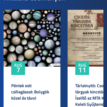
AUG
AUG
7
11
Péntek esti
Tárlatnyitó: Csod
csillagászat: Bolygók
tárgyak kincstára
közel és távol
Ízelítő az MTA KI
Keleti Gyűjtemén