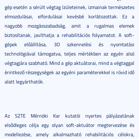
gép esetén a sérült végtag ízületeinek, izmainak természetes
elmozdulásai, elfordulásai kevésbé korlátozottak. Ez a
nagyobb mozgásszabadság, amit a rugalmas elemek
biztosítanak, javíthatja a rehabilitációs folyamatot. A soft-
gépek előállítása, 3D szkennelési és nyomtatási
technológiával támogatva, teljes mértékben az egyén alsó
végtagjára szabható. Mind a gép aktuátorai, mind a végtaggal
érintkező részegységek az egyéni paraméterekkel is rövid idő
alatt legyárthatók.
Az SZTE Mérnöki Kar kutatói nyertes pályázatának
elsődleges célja egy olyan soft-aktuátor megtervezése és
modellezése, amely alkalmazható rehabilitációs célokra,