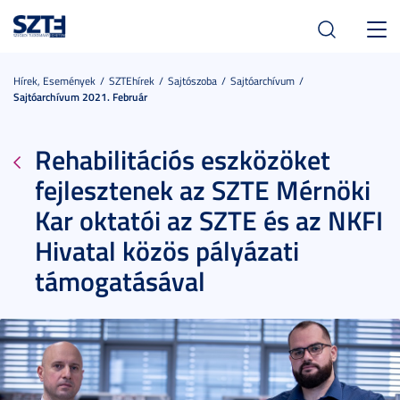
Toggl
navig
Hírek, Események
SZTEhírek
Sajtószoba
Sajtóarchívum
Sajtóarchívum 2021. Február
Rehabilitációs eszközöket
fejlesztenek az SZTE Mérnöki
Kar oktatói az SZTE és az NKFI
Hivatal közös pályázati
támogatásával