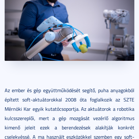
Az ember és gép együttműködését segítő, puha anyagokból
épített soft-aktuátorokkal 2008 óta foglalkozik az SZTE
Mérnöki Kar egyik kutatócsoportja. Az aktuátorok a robotika
kulcsszereplői, mert a gép mozgását vezérlő algoritmus
kimenő jeleit ezek a berendezések alakítják konkrét
cselekvéssé. A ma használt eszközökkel szemben egy soft-