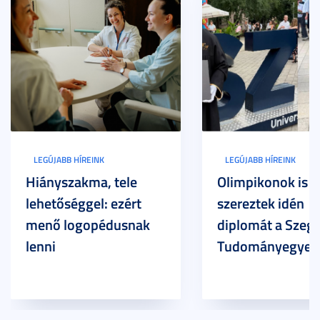
LEGÚJABB HÍREINK
LEGÚJABB HÍREINK
Hiányszakma, tele
Olimpikonok is
lehetőséggel: ezért
szereztek idén
menő logopédusnak
diplomát a Szege
lenni
Tudományegyet