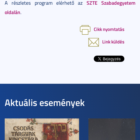
SZTE Szabadegyetem
A részletes program elérhető az
oldalán
.
Cikk nyomtatás
Link küldés
Aktuális események