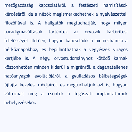
mezőgazdaság kapcsolatáról, a festészeti hamisítások
kérdéséről, de a nézők megismerkedhetnek a nyelvészettel,
filozófiával is. A hallgatók megtudhatják, hogy milyen
paradigmaváltások történtek az orvosok kártérítési
felelősségét illetően, hogyan kapcsolódik a biomechanika a
hétköznapokhoz, és bepillanthatnak a vegyészek virágos
kertjébe is. A négy, orvostudományhoz kötődő karnak
köszönhetően minden kiderül a migrénről, a daganatellenes
hatóanyagok evolúciójáról, a gyulladásos bélbetegségek
újfajta kezelési módjairól, és megtudhatjuk azt is, hogyan
változnak meg a csontok a fogászati implantátumok
behelyezésekor.