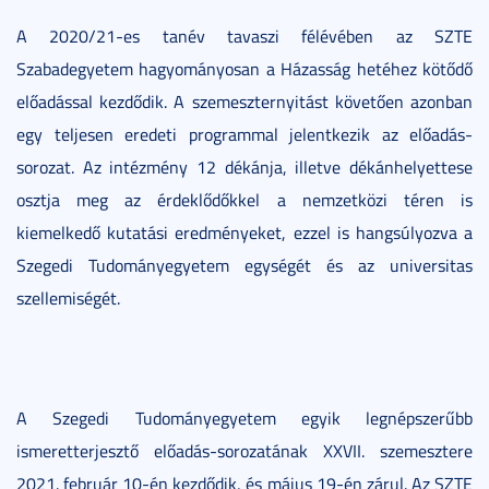
A 2020/21-es tanév tavaszi félévében az SZTE
Szabadegyetem hagyományosan a Házasság hetéhez kötődő
előadással kezdődik. A szemeszternyitást követően azonban
egy teljesen eredeti programmal jelentkezik az előadás-
sorozat. Az intézmény 12 dékánja, illetve dékánhelyettese
osztja meg az érdeklődőkkel a nemzetközi téren is
kiemelkedő kutatási eredményeket, ezzel is hangsúlyozva a
Szegedi Tudományegyetem egységét és az universitas
szellemiségét.
A Szegedi Tudományegyetem egyik legnépszerűbb
ismeretterjesztő előadás-sorozatának XXVII. szemesztere
2021. február 10-én kezdődik, és május 19-én zárul. Az SZTE