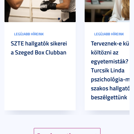
LEGÚJABB HÍREINK
LEGÚJABB HÍREINK
SZTE hallgatók sikerei
Terveznek-e külf
a Szeged Box Clubban
költözni az
egyetemisták? –
Turcsik Linda
pszichológia-ma
szakos hallgatóv
beszélgettünk