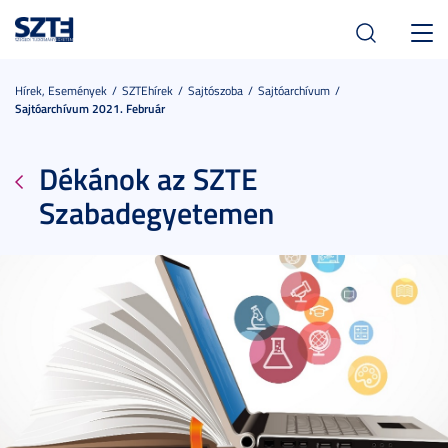
Toggl
navig
Hírek, Események
SZTEhírek
Sajtószoba
Sajtóarchívum
Sajtóarchívum 2021. Február
Dékánok az SZTE
Szabadegyetemen