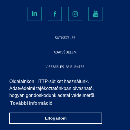
SÜTIKEZELÉS
ADATVÉDELEM
VISSZAÉLÉS-BEJELENTÉS
KÖZÉRDEKŰ ADATOK
Oldalainkon HTTP-sütiket használunk.
Adatvédelmi tájékoztatónkban olvasható,
hogyan gondoskodunk adatai védelméről.
IMPRESSZUM
További információ
SEGÍTSÉG
Elfogadom
© 2010 SZEGEDI TUDOMÁNYEGYETEM. MINDEN JOG FENNTARTVA.