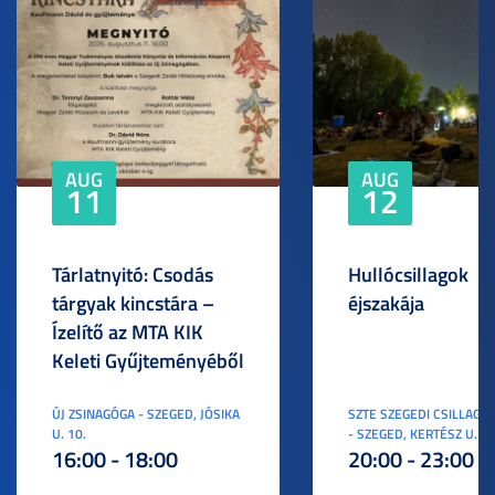
AUG
AUG
11
12
Tárlatnyitó: Csodás
Hullócsillagok
tárgyak kincstára –
éjszakája
Ízelítő az MTA KIK
Keleti Gyűjteményéből
ÚJ ZSINAGÓGA - SZEGED, JÓSIKA
SZTE SZEGEDI CSILLAGV
U. 10.
- SZEGED, KERTÉSZ U. 3.
16:00 - 18:00
20:00 - 23:00