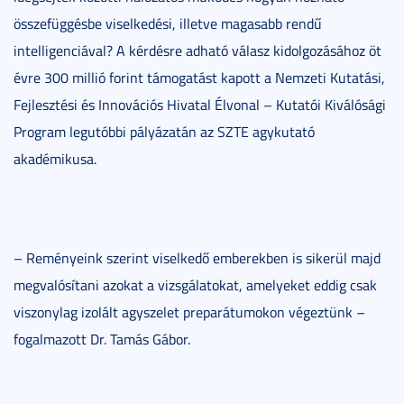
összefüggésbe viselkedési, illetve magasabb rendű
intelligenciával? A kérdésre adható válasz kidolgozásához öt
évre 300 millió forint támogatást kapott a Nemzeti Kutatási,
Fejlesztési és Innovációs Hivatal Élvonal – Kutatói Kiválósági
Program legutóbbi pályázatán az SZTE agykutató
akadémikusa.
– Reményeink szerint viselkedő emberekben is sikerül majd
megvalósítani azokat a vizsgálatokat, amelyeket eddig csak
viszonylag izolált agyszelet preparátumokon végeztünk –
fogalmazott Dr. Tamás Gábor.