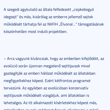
A szegedi agykutató az általa felfedezett „csipkebogyó
idegsejt” és más, kizárólag az emberre jellemző sejtek
működését tárhatja fel az NKFIH „Élvonal…” támogatásának
köszönhetően most induló projektben.
– Arra vagyunk kíváncsiak, hogy az emberben kifejlődött, az
evolúció során újonnan megjelenő sejttípusok mivel
gazdagítják az emberi hálózat működését az állatokban
megfigyeltekhez képest. Ezért kétfrontos programot
tervezünk. Az egyikben az evolúciósan konzervatív
sejttípusok működését vizsgáljuk, ami állatokban is
lehetséges. Az itt alkalmazott kísérletekhez képest más,
mérsékelten invazív módszert fogunk alkalmazni a másik