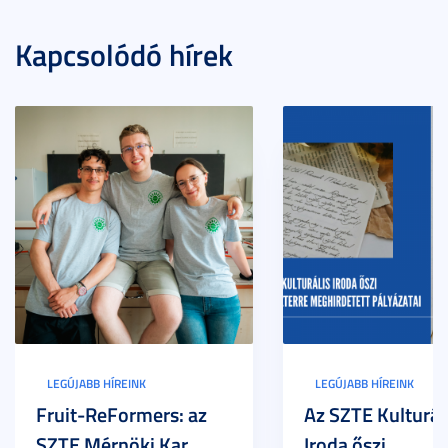
Kapcsolódó hírek
LEGÚJABB HÍREINK
LEGÚJABB HÍREINK
Fruit-ReFormers: az
Az SZTE Kulturál
SZTE Mérnöki Kar
Iroda őszi