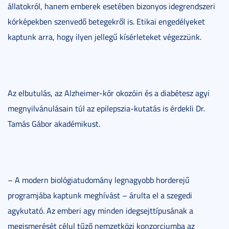
állatokról, hanem emberek esetében bizonyos idegrendszeri
kórképekben szenvedő betegekről is. Etikai engedélyeket
kaptunk arra, hogy ilyen jellegű kísérleteket végezzünk.
Az elbutulás, az Alzheimer-kór okozóin és a diabétesz agyi
megnyilvánulásain túl az epilepszia-kutatás is érdekli Dr.
Tamás Gábor akadémikust.
– A modern biológiatudomány legnagyobb horderejű
programjába kaptunk meghívást – árulta el a szegedi
agykutató. Az emberi agy minden idegsejttípusának a
megismerését célul tűző nemzetközi konzorciumba az