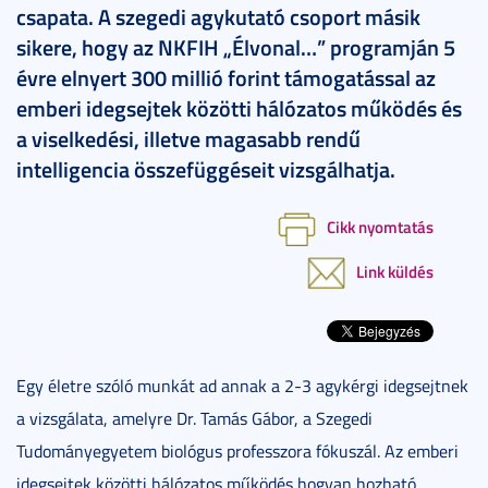
csapata. A szegedi agykutató csoport másik
sikere, hogy az NKFIH „Élvonal…” programján 5
évre elnyert 300 millió forint támogatással az
emberi idegsejtek közötti hálózatos működés és
a viselkedési, illetve magasabb rendű
intelligencia összefüggéseit vizsgálhatja.
Cikk nyomtatás
Link küldés
Egy életre szóló munkát ad annak a 2-3 agykérgi idegsejtnek
a vizsgálata, amelyre Dr. Tamás Gábor, a Szegedi
Tudományegyetem biológus professzora fókuszál. Az emberi
idegsejtek közötti hálózatos működés hogyan hozható