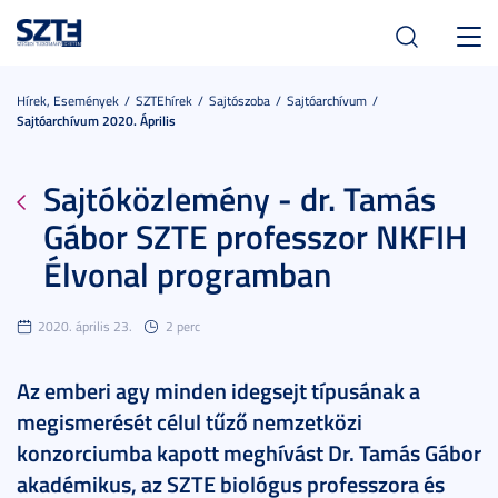
Toggl
navig
Hírek, Események
SZTEhírek
Sajtószoba
Sajtóarchívum
Sajtóarchívum 2020. Április
Sajtóközlemény - dr. Tamás
Gábor SZTE professzor NKFIH
Élvonal programban
2020. április 23.
2 perc
Az emberi agy minden idegsejt típusának a
megismerését célul tűző nemzetközi
konzorciumba kapott meghívást Dr. Tamás Gábor
akadémikus, az SZTE biológus professzora és