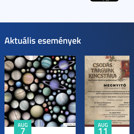
Aktuális események
AUG
AUG
7
11