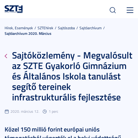
Toggl
navig
Hírek, Események
SZTEhírek
Sajtószoba
Sajtóarchívum
Sajtóarchívum 2020. Március
Sajtóközlemény - Megvalósult
az SZTE Gyakorló Gimnázium
és Általános Iskola tanulást
segítő tereinek
infrastrukturális fejlesztése
2020. március 12.
1 perc
Közel 150 millió forint európai uniós
támogatásból végezték el a helyi védettségű,