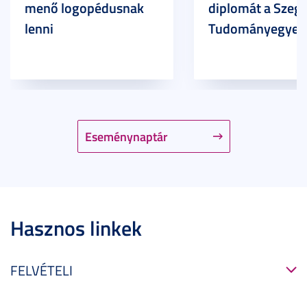
menő logopédusnak
diplomát a Szege
lenni
Tudományegyet
Eseménynaptár
Hasznos linkek
FELVÉTELI