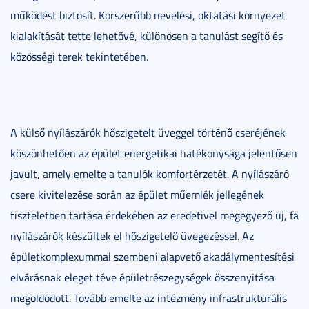
működést biztosít. Korszerűbb nevelési, oktatási környezet
kialakítását tette lehetővé, különösen a tanulást segítő és
közösségi terek tekintetében.
A külső nyílászárók hőszigetelt üveggel történő cseréjének
köszönhetően az épület energetikai hatékonysága jelentősen
javult, amely emelte a tanulók komfortérzetét. A nyílászáró
csere kivitelezése során az épület műemlék jellegének
tiszteletben tartása érdekében az eredetivel megegyező új, fa
nyílászárók készültek el hőszigetelő üvegezéssel. Az
épületkomplexummal szembeni alapvető akadálymentesítési
elvárásnak eleget téve épületrészegységek összenyitása
megoldódott. Tovább emelte az intézmény infrastrukturális