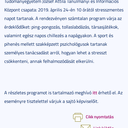
Tudományegyetem József Attila Tanulmányi és Információs
Központ csapata: 2019. április 24-én 10 órától stresszmentes
napot tartanak. A rendezvényen számtalan program várja az
érdeklődőket: ping-pongozás, tollaslabdázás, társasjátékok,
valamint egész napos chillezés a napágyakon. A sport és
pihenés mellett szakképzett pszichológusok tartanak
személyes tanácsadást arról, hogyan lehet a stresszt
csökkenteni, annak felhalmozódását elkerülni.
itt
A részletes programot is tartalmazó meghívó
érhető el. Az
eseményre tisztelettel várjuk a sajtó képviselőit.
Cikk nyomtatás