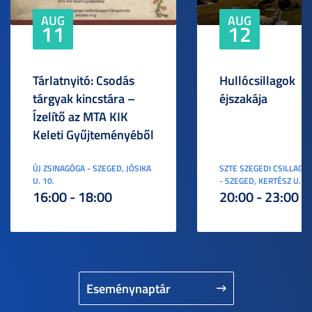
AUG
AUG
11
12
Tárlatnyitó: Csodás
Hullócsillagok
tárgyak kincstára –
éjszakája
Ízelítő az MTA KIK
Keleti Gyűjteményéből
ÚJ ZSINAGÓGA - SZEGED, JÓSIKA
SZTE SZEGEDI CSILLAGV
U. 10.
- SZEGED, KERTÉSZ U. 3.
16:00 - 18:00
20:00 - 23:00
Eseménynaptár