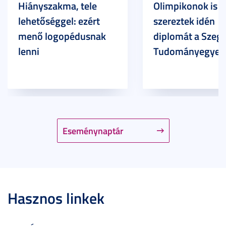
Hiányszakma, tele
Olimpikonok is
lehetőséggel: ezért
szereztek idén
menő logopédusnak
diplomát a Szege
lenni
Tudományegyet
Eseménynaptár
Hasznos linkek