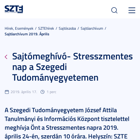
Toggl
navig
Hírek, Események
SZTEhírek
Sajtószoba
Sajtóarchívum
Sajtóarchívum 2019. Április
Sajtómeghívó- Stresszmentes
nap a Szegedi
Tudományegyetemen
2019. április 17.
1 perc
A Szegedi Tudományegyetem József Attila
Tanulmányi és Információs Központ tisztelettel
meghívja Önt a Stresszmentes napra 2019.
április 24-én, szerdán 10 órára. Helyszín: SZTE