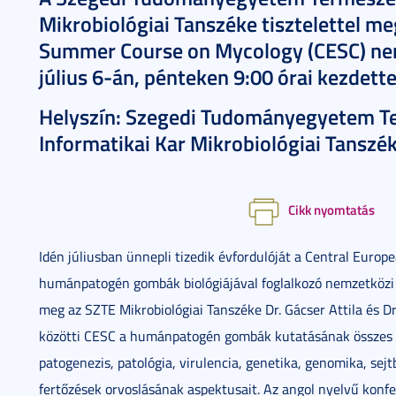
Mikrobiológiai Tanszéke tisztelettel m
Summer Course on Mycology (CESC) nem
július 6-án, pénteken 9:00 órai kezdette
Helyszín: Szegedi Tudományegyetem T
Informatikai Kar Mikrobiológiai Tanszék
Cikk nyomtatás
Idén júliusban ünnepli tizedik évfordulóját a Central Eur
humánpatogén gombák biológiájával foglalkozó nemzetközi k
meg az SZTE Mikrobiológiai Tanszéke Dr. Gácser Attila és Dr.
közötti CESC a humánpatogén gombák kutatásának összes fő
patogenezis, patológia, virulencia, genetika, genomika, sej
fertőzések orvoslásának aspektusait. Az angol nyelvű konf