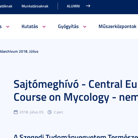
gatóknak
Munkatársaknak
ALUMNI
s
Kutatás
Gyógyítás
Műszerközpontok
jtóarchívum 2018. Július
Sajtómeghívó - Central 
Course on Mycology - nem
2018. július 05.
2 perc
A Szegedi Tudományegyetem Természet