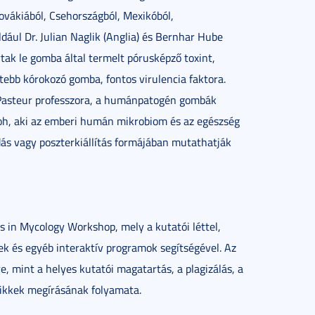
lovákiából, Csehországból, Mexikóból,
dául Dr. Julian Naglik (Anglia) és Bernhar Hube
rtak le gomba által termelt pórusképző toxint,
rtebb kórokozó gomba, fontos virulencia faktora.
ut Pasteur professzora, a humánpatogén gombák
oh, aki az emberi humán mikrobiom és az egészség
dás vagy poszterkiállítás formájában mutathatják
 in Mycology Workshop, mely a kutatói léttel,
sek és egyéb interaktív programok segítségével. Az
e, mint a helyes kutatói magatartás, a plagizálás, a
ikkek megírásának folyamata.