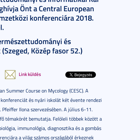
eghívja Önt a Central European
zetközi konferenciára 2018.
l.
ermészettudományi és
 (Szeged, Közép fasor 52.)
Link küldés
opean Summer Course on Mycology (CESC). A
onferenciát és nyári iskolát két évente rendezi
 Pfeiffer Ilona szervezésében. A július 6-11.
 témakörét bemutatja. Felöleli többek között a
tbiológia, immunológia, diagnosztika és a gombás
erenciára a világ számos országából érkeznek