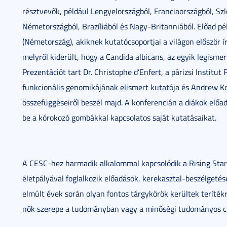
résztvevők, például Lengyelországból, Franciaországból, Sz
Németországból, Brazíliából és Nagy-Britanniából. Előad pél
(Németország), akiknek kutatócsoportjai a világon először í
melyről kiderült, hogy a Candida albicans, az egyik legisme
Prezentációt tart Dr. Christophe d’Enfert, a párizsi Instit
funkcionális genomikájának elismert kutatója és Andrew K
összefüggéseiről beszél majd. A konferencián a diákok előa
be a kórokozó gombákkal kapcsolatos saját kutatásaikat.
A CESC-hez harmadik alkalommal kapcsolódik a Rising Stars
életpályával foglalkozik előadások, kerekasztal-beszélgeté
elmúlt évek során olyan fontos tárgykörök kerültek terítékr
nők szerepe a tudományban vagy a minőségi tudományos c