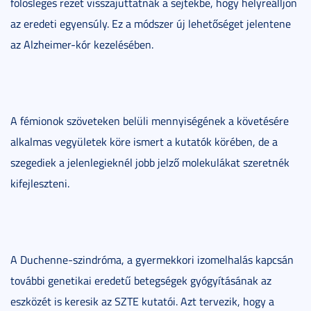
fölösleges rezet visszajuttatnák a sejtekbe, hogy helyreálljon
az eredeti egyensúly. Ez a módszer új lehetőséget jelentene
az Alzheimer-kór kezelésében.
A fémionok szöveteken belüli mennyiségének a követésére
alkalmas vegyületek köre ismert a kutatók körében, de a
szegediek a jelenlegieknél jobb jelző molekulákat szeretnék
kifejleszteni.
A Duchenne-szindróma, a gyermekkori izomelhalás kapcsán
további genetikai eredetű betegségek gyógyításának az
eszközét is keresik az SZTE kutatói. Azt tervezik, hogy a