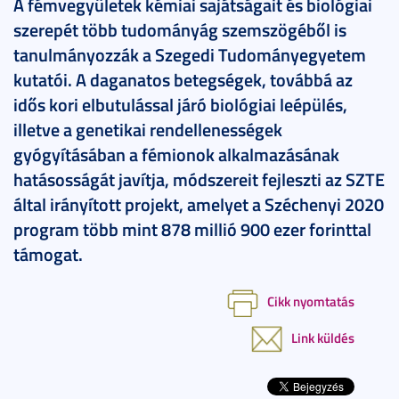
A fémvegyületek kémiai sajátságait és biológiai
szerepét több tudományág szemszögéből is
tanulmányozzák a Szegedi Tudományegyetem
kutatói. A daganatos betegségek, továbbá az
idős kori elbutulással járó biológiai leépülés,
illetve a genetikai rendellenességek
gyógyításában a fémionok alkalmazásának
hatásosságát javítja, módszereit fejleszti az SZTE
által irányított projekt, amelyet a Széchenyi 2020
program több mint 878 millió 900 ezer forinttal
támogat.
Cikk nyomtatás
Link küldés