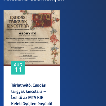
AUG
11
Tárlatnyitó: Csodás
tárgyak kincstára –
Ízelítő az MTA KIK
Keleti Gyűjteményéből