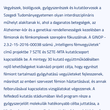
Vegyészek, biológusok, gyógyszerészek és kutatóorvosok a
Szegedi Tudományegyetemen olyan interdiszciplináris
műhelyt alakítanak ki, ahol a daganatos betegségek, az
Alzheimer-kór és a genetikai rendellenességek kezelésben a
fémionok és fémkomplexek szerepére fókuszálnak. A GINOP -
2.3.2-15-2016-00038 számú „Intelligens fémvegyületek”
című projektbe 7 SZTE és SZTE-MTA kutatócsoport
kapcsolódik be. A mintegy 30 kutató együttműködésében
rejlő lehetőségeket kiaknázó projekt célja, hogy egyrészt
fémiont tartalmazó gyógyhatású vegyületeket fejlesszenek,
másrészt az emberi szervezet fémion háztartásával, és annak
felborulásával kapcsolatos vizsgálatokat végezzenek. A
felfedező kutatás stádiumában lévő program része a
gyógyszerjelölt molekulák hatékonyabb célba juttatása, a