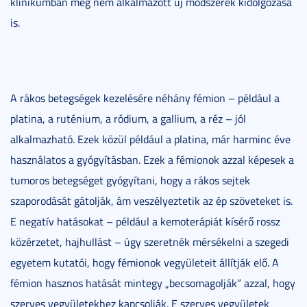
klinikumban még nem alkalmazott új módszerek kidolgozása
is.
A rákos betegségek kezelésére néhány fémion – például a
platina, a ruténium, a ródium, a gallium, a réz – jól
alkalmazható. Ezek közül például a platina, már harminc éve
használatos a gyógyításban. Ezek a fémionok azzal képesek a
tumoros betegséget gyógyítani, hogy a rákos sejtek
szaporodását gátolják, ám veszélyeztetik az ép szöveteket is.
E negatív hatásokat – például a kemoterápiát kísérő rossz
közérzetet, hajhullást – úgy szeretnék mérsékelni a szegedi
egyetem kutatói, hogy fémionok vegyületeit állítják elő. A
fémion hasznos hatását mintegy „becsomagolják” azzal, hogy
szerves vegyületekhez kapcsolják. E szerves vegyületek