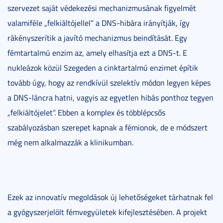
szervezet saját védekezési mechanizmusának figyelmét
valamiféle „felkiáltójellel” a DNS-hibára irányítják, így
rákényszerítik a javító mechanizmus beindítását. Egy
fémtartalmú enzim az, amely elhasítja ezt a DNS-t. E
nukleázok közül Szegeden a cinktartalmú enzimet építik
tovább úgy, hogy az rendkívül szelektív módon legyen képes
a DNS-láncra hatni, vagyis az egyetlen hibás ponthoz tegyen
„felkiáltójelet”. Ebben a komplex és többlépcsős
szabályozásban szerepet kapnak a fémionok, de e módszert
még nem alkalmazzák a klinikumban.
Ezek az innovatív megoldások új lehetőségeket tárhatnak fel
a gyógyszerjelölt fémvegyületek kifejlesztésében. A projekt