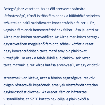
Betegséghez vezethet, ha az élő szervezet számára
létfontosságú, tíznél is több fémionnak a különböző sejteken,
szöveteken belül szabályozott koncentrációja felborul. Ez,
vagyis a fémionok homeosztázisának felborulása jellemzi az
Alzheimer-kórban szenvedőket. Az Alzheimer-kóros betegek
agyszövetében megjelenő fémiont, többek között a rezet
nagy koncentrációban tartalmazó amyloid plakkokat
vizsgálják. Ha ezek a fehérjékből álló plakkok sok rezet
tartalmaznak, a réz káros hatása érvényesül, az agy oxidatív
stressznek van kitéve, azaz a fémion segítségével reaktív
oxigén részecskék képződnek, amelyek visszafordíthatatlan
agykárosodást okoznak. Az eredeti fémion háztartás
visszaállítása az SZTE kutatóinak célja: e plakkokból a