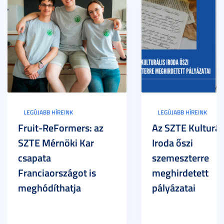
LEGÚJABB HÍREINK
LEGÚJABB HÍREINK
Fruit-ReFormers: az
Az SZTE Kulturál
SZTE Mérnöki Kar
Iroda őszi
csapata
szemeszterre
Franciaországot is
meghirdetett
meghódíthatja
pályázatai