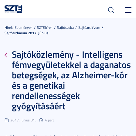
Toggl
navig
Hírek, Események
SZTEhírek
Sajtószoba
Sajtóarchívum
Sajtóarchívum 2017. Június
Sajtóközlemény - Intelligens
fémvegyületekkel a daganatos
betegségek, az Alzheimer-kór
és a genetikai
rendellenességek
gyógyításáért
2017. június 01.
4 perc