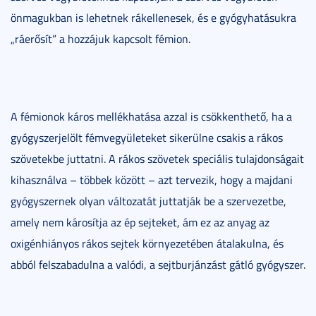
önmagukban is lehetnek rákellenesek, és e gyógyhatásukra
„ráerősít” a hozzájuk kapcsolt fémion.
A fémionok káros mellékhatása azzal is csökkenthető, ha a
gyógyszerjelölt fémvegyületeket sikerülne csakis a rákos
szövetekbe juttatni. A rákos szövetek speciális tulajdonságait
kihasználva – többek között – azt tervezik, hogy a majdani
gyógyszernek olyan változatát juttatják be a szervezetbe,
amely nem károsítja az ép sejteket, ám ez az anyag az
oxigénhiányos rákos sejtek környezetében átalakulna, és
abból felszabadulna a valódi, a sejtburjánzást gátló gyógyszer.