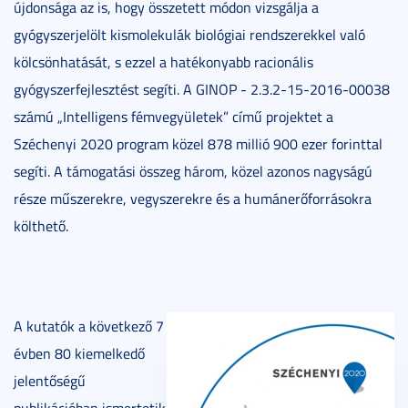
újdonsága az is, hogy összetett módon vizsgálja a
gyógyszerjelölt kism
olekulák biológiai rendszerekkel való
kölcsönhatását, s ezzel a hatékonyabb racionális
gyógyszerfejlesztést segíti. A GINOP - 2.3.2-15-2016-00038
számú „Intelligens fémvegyületek” című projektet a
Széchenyi 2020 program közel 878 millió 900 ezer forinttal
segíti. A támogatási összeg három, közel azonos nagyságú
része műszerekre, vegyszerekre és a humánerőforrásokra
költhető.
A kutatók a következő 7
évben 80 kiemelkedő
jelentőségű
publikációban ismertetik