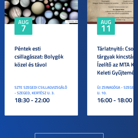
AUG
AUG
7
11
Péntek esti
Tárlatnyitó: Csod
csillagászat: Bolygók
tárgyak kincstára
közel és távol
Ízelítő az MTA KI
Keleti Gyűjtemén
SZTE SZEGEDI CSILLAGVIZSGÁLÓ
ÚJ ZSINAGÓGA - SZEGED,
- SZEGED, KERTÉSZ U. 3.
U. 10.
18:30 - 22:00
16:00 - 18:00