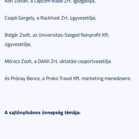
Kóti Zoltán, a Lapcom Kiadó Zrt. igazgatója,
Csapó Gergely, a Rackhost Zrt. ügyvezetője,
Bolgár Zsolt, az Universitas-Szeged Nonprofit Kft.
ügyvezetője,
Mórocz Zsolt, a DAKK Zrt. oktatási csoportvezetője
és Prónay Bence, a Proko Travel Kft. marketing menedzsere.
A sajtónyilvános ünnepség témája: