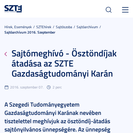
Toggl
navig
Hírek, Események
SZTEhírek
Sajtószoba
Sajtóarchívum
Sajtóarchívum 2016. Szeptember
Sajtómeghívó - Ösztöndíjak
átadása az SZTE
Gazdaságtudományi Karán
2016. szeptember 07.
2 perc
A Szegedi Tudományegyetem
Gazdaságtudományi Karának nevében
tisztelettel meghívjuk az ösztöndíj-átadás
sajtónyilvános ünnepségére. Az ünnepség