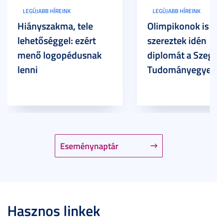
LEGÚJABB HÍREINK
LEGÚJABB HÍREINK
Hiányszakma, tele
Olimpikonok is
lehetőséggel: ezért
szereztek idén
menő logopédusnak
diplomát a Szege
lenni
Tudományegyet
Eseménynaptár
Hasznos linkek