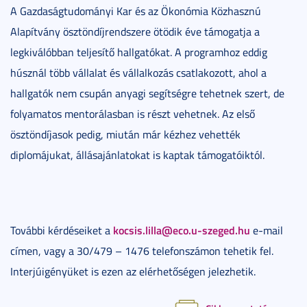
A Gazdaságtudományi Kar és az Ökonómia Közhasznú
Alapítvány ösztöndíjrendszere ötödik éve támogatja a
legkiválóbban teljesítő hallgatókat. A programhoz eddig
húsznál több vállalat és vállalkozás csatlakozott, ahol a
hallgatók nem csupán anyagi segítségre tehetnek szert, de
folyamatos mentorálasban is részt vehetnek. Az első
ösztöndíjasok pedig, miután már kézhez vehették
diplomájukat, állásajánlatokat is kaptak támogatóiktól.
kocsis.lilla@eco.u-szeged.hu
További kérdéseiket a
e-mail
címen, vagy a 30/479 – 1476 telefonszámon tehetik fel.
Interjúigényüket is ezen az elérhetőségen jelezhetik.