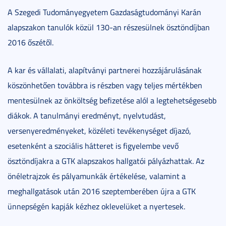
A Szegedi Tudományegyetem Gazdaságtudományi Karán
alapszakon tanulók közül 130-an részesülnek ösztöndíjban
2016 őszétől.
A kar és vállalati, alapítványi partnerei hozzájárulásának
köszönhetően továbbra is részben vagy teljes mértékben
mentesülnek az önköltség befizetése alól a legtehetségesebb
diákok. A tanulmányi eredményt, nyelvtudást,
versenyeredményeket, közéleti tevékenységet díjazó,
esetenként a szociális hátteret is figyelembe vevő
ösztöndíjakra a GTK alapszakos hallgatói pályázhattak. Az
önéletrajzok és pályamunkák értékelése, valamint a
meghallgatások után 2016 szeptemberében újra a GTK
ünnepségén kapják kézhez oklevelüket a nyertesek.