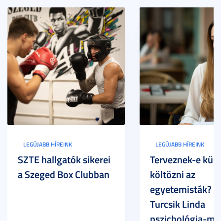
LEGÚJABB HÍREINK
LEGÚJABB HÍREINK
SZTE hallgatók sikerei
Terveznek-e külf
a Szeged Box Clubban
költözni az
egyetemisták? –
Turcsik Linda
pszichológia-ma