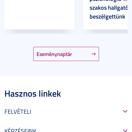
szakos hallgatóv
beszélgettünk
Eseménynaptár
Hasznos linkek
FELVÉTELI
KÉPZÉSEINK