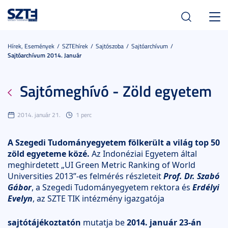
Toggl
navig
Hírek, Események
SZTEhírek
Sajtószoba
Sajtóarchívum
Sajtóarchívum 2014. Január
Sajtómeghívó - Zöld egyetem
2014. január 21.
1 perc
A Szegedi Tudományegyetem fölkerült a világ top 50
zöld egyeteme közé.
Az Indonéziai Egyetem által
meghirdetett „UI Green Metric Ranking of World
Universities 2013”-es felmérés részleteit
Prof. Dr. Szabó
Gábor
, a Szegedi Tudományegyetem rektora és
Erdélyi
Evelyn
, az SZTE TIK intézmény igazgatója
sajtótájékoztatón
mutatja be
2014. január 23-án