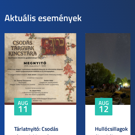
Aktuális események
AUG
AUG
11
12
Tárlatnyitó: Csodás
Hullócsillagok