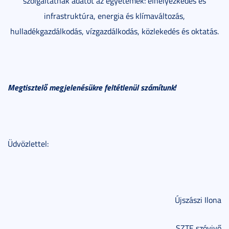
szolgáltatnak adatot az egyetemek: elhelyezkedés és
infrastruktúra, energia és klímaváltozás,
hulladékgazdálkodás, vízgazdálkodás, közlekedés és oktatás.
Megtisztelő megjelenésükre feltétlenül számítunk!
Üdvözlettel:
Újszászi Ilona
SZTE szóvivő