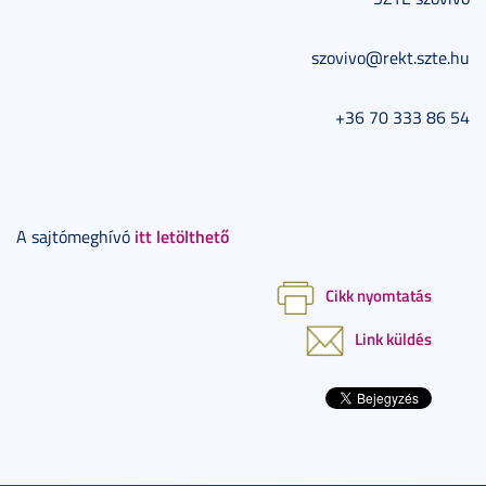
szovivo@rekt.szte.hu
+36 70 333 86 54
itt letölthető
A sajtómeghívó
Cikk nyomtatás
Link küldés