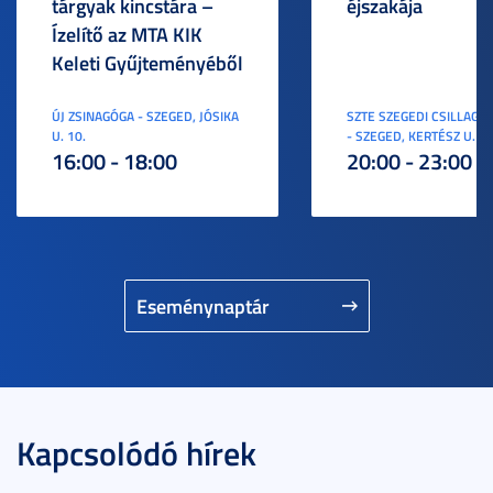
tárgyak kincstára –
éjszakája
Ízelítő az MTA KIK
Keleti Gyűjteményéből
ÚJ ZSINAGÓGA - SZEGED, JÓSIKA
SZTE SZEGEDI CSILLAGV
U. 10.
- SZEGED, KERTÉSZ U. 3.
16:00 - 18:00
20:00 - 23:00
Eseménynaptár
Kapcsolódó hírek