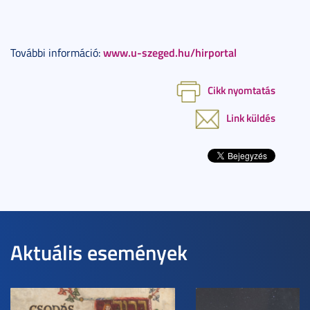
www.u-szeged.hu/hirportal
További információ:
Cikk nyomtatás
Link küldés
Aktuális események