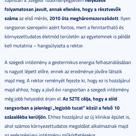
folyamatosan javult, annak ellenére, hogy a résztvevők
száma
2010 óta megháromszorozódott
az első mérés,
. Ilyen
rangsoron szerepelni azért fontos, mert a fenntartható és
környezettudatos életmód területén az egyetemnek is példát
kell mutatnia – hangsúlyozta a rektor.
A szegedi intézmény a geotermikus energia felhasználásában
is nagyot lépett előre, ennek az eredménye jövőre látszik
majd meg. A rektor reményét fejezte ki, hogy ez is hozzájárul
majd ahhoz, hogy a jövő évi rangsorban a szegedi intézmény
Az SZTE célja, hogy a zöld
még jobb helyezést érjen el.
rangsorban a jelenlegi „legjobb tucat” közül a felső 10
százalékba kerüljön
. Ehhez hozzájárul az új klinikai épület is,
ahol számos környezettudatos megoldást alkalmaznak majd
az egészségügyi intézmény működtetésekor.