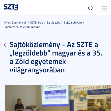
Toggl
navig
Hírek, Események
SZTEhírek
Sajtószoba
Sajtóarchívum
Sajtóarchívum 2014. Január
Sajtóközlemény - Az SZTE a
„legzöldebb” magyar és a 35.
a Zöld egyetemek
világrangsorában