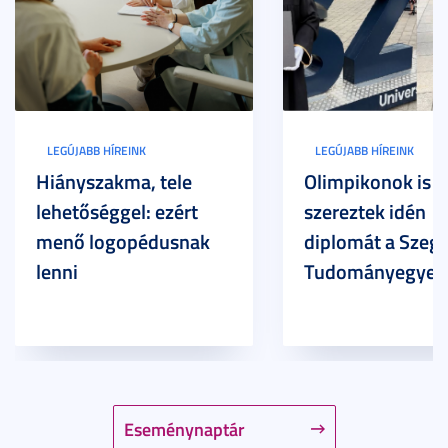
LEGÚJABB HÍREINK
LEGÚJABB HÍREINK
Hiányszakma, tele
Olimpikonok is
lehetőséggel: ezért
szereztek idén
menő logopédusnak
diplomát a Szege
lenni
Tudományegyet
Eseménynaptár