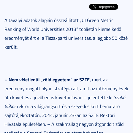
A tavalyi adatok alapján összeállított „UI Green Metric
Ranking of World Universities 2013” toplistán kiemelkedő
eredményét ért el a Tisza-parti universitas: a legjobb 50 közé
került.
– Nem véletlenül „zöld egyetem” az SZTE,
mert az
eredmény mögött olyan stratégia áll, amit az intézmény évek
óta követ és a jövőben is követni kíván – jelentette ki
Szabó
Gábor
rektor a világrangsort és a szegedi sikert bemutató
sajtótájékoztatón, 2014. január 23-án az SZTE Rektori
Hivatala épületében. – A szakmailag nagyon átgondolt zöld
helyezése
toplistán a Szegedi Tudományegyetem