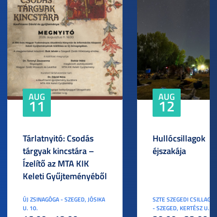
AUG
AUG
11
12
Tárlatnyitó: Csodás
Hullócsillagok
tárgyak kincstára –
éjszakája
Ízelítő az MTA KIK
Keleti Gyűjteményéből
ÚJ ZSINAGÓGA - SZEGED, JÓSIKA
SZTE SZEGEDI CSILLAGV
U. 10.
- SZEGED, KERTÉSZ U. 3.