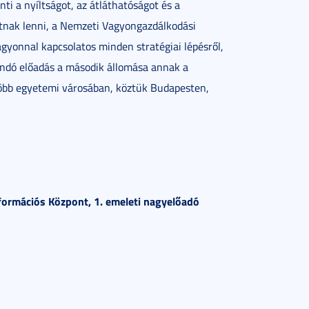
i a nyíltságot, az átláthatóságot és a
tnak lenni, a Nemzeti Vagyongazdálkodási
agyonnal kapcsolatos minden stratégiai lépésről,
andó előadás a második állomása annak a
öbb egyetemi városában, köztük Budapesten,
formációs Központ, 1. emeleti nagyelőadó