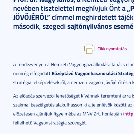
„
nevében tisztelettel meghívjuk Önt a
JÖVŐJÉRŐL”
címmel meghirdetett tájék
sajtónyilvános esemé
második, szegedi
Cikk nyomtatás
A rendezvényen a Nemzeti Vagyongazdálkodási Tanács elnök
Középtávú Vagyonhasznosítási Stratég
nemrég elfogadott
stratégiai elképzelésekről, a nemzeti vagyon jövőjéről és a 
Az előadás szervezői lehetőséget kívánnak teremteni arra i
szakmai beszélgetés alakulhasson ki a jelenlévők között az
http
előzetesen ajánljuk figyelmébe az MNV Zrt. honlapján (
fellelhető Vagyonstratégia szövegét.