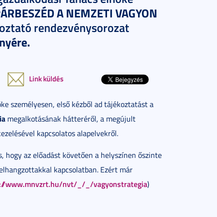
PÁRBESZÉD A NEMZETI VAGYON
oztató rendezvénysorozat
nyére.
Link küldés
e személyesen, első kézből ad tájékoztatást a
ia
megalkotásának hátteréről, a megújult
kezelésével kapcsolatos alapelvekről.
s, hogy az előadást követően a helyszínen őszinte
 elhangzottakkal kapcsolatban. Ezért már
://www.mnvzrt.hu/nvt/_/_/vagyonstrategia
)