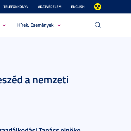
TELEFONKÖNYV
ADATVÉDELEM
ENGLISH
Hírek, Események
beszéd a nemzeti
azdálkodási Tanács elnöke