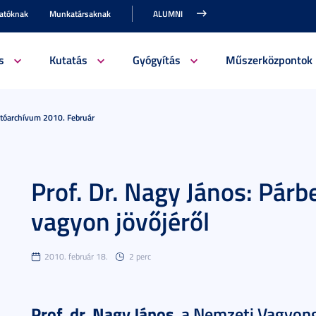
gatóknak
Munkatársaknak
ALUMNI
s
Kutatás
Gyógyítás
Műszerközpontok
jtóarchívum 2010. Február
Prof. Dr. Nagy János: Pár
vagyon jövőjéről
2010. február 18.
2 perc
Prof. dr. Nagy János,
a Nemzeti Vagyong