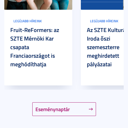
LEGÚJABB HÍREINK
LEGÚJABB HÍREINK
Fruit-ReFormers: az
Az SZTE Kulturál
SZTE Mérnöki Kar
Iroda őszi
csapata
szemeszterre
Franciaországot is
meghirdetett
meghódíthatja
pályázatai
Eseménynaptár