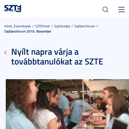
Toggl
navig
Hírek, Események
SZTEhírek
Sajtószoba
Sajtóarchívum
Sajtóarchívum 2010. November
Nyílt napra várja a
továbbtanulókat az SZTE