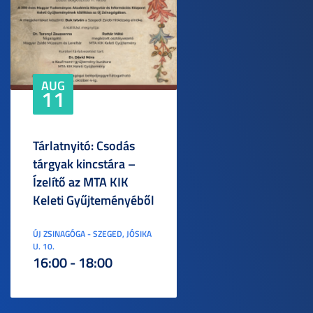
AUG
11
Tárlatnyitó: Csodás
tárgyak kincstára –
Ízelítő az MTA KIK
Keleti Gyűjteményéből
ÚJ ZSINAGÓGA - SZEGED, JÓSIKA
U. 10.
16:00 - 18:00