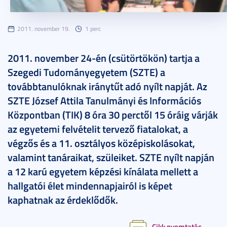
2011. november 19.
1 perc
2011. november 24-én (csütörtökön) tartja a
Szegedi Tudományegyetem (SZTE) a
továbbtanulóknak iránytűt adó nyílt napját. Az
SZTE József Attila Tanulmányi és Információs
Központban (TIK) 8 óra 30 perctől 15 óráig várják
az egyetemi felvételit tervező fiatalokat, a
végzős és a 11. osztályos középiskolásokat,
valamint tanáraikat, szüleiket. SZTE nyílt napján
a 12 karú egyetem képzési kínálata mellett a
hallgatói élet mindennapjairól is képet
kaphatnak az érdeklődők.
Cikk nyomtatás