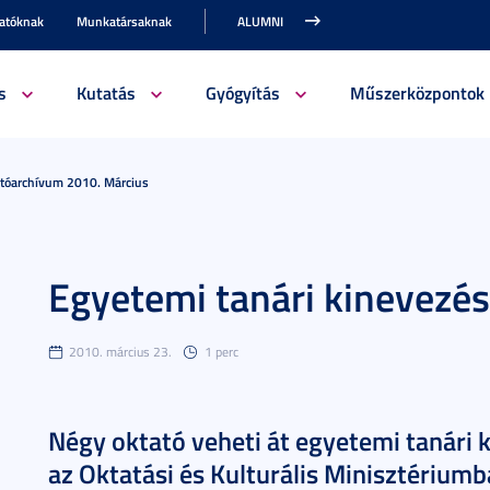
gatóknak
Munkatársaknak
ALUMNI
s
Kutatás
Gyógyítás
Műszerközpontok
jtóarchívum 2010. Március
Egyetemi tanári kinevezé
2010. március 23.
1 perc
Négy oktató veheti át egyetemi tanári 
az Oktatási és Kulturális Minisztériumb