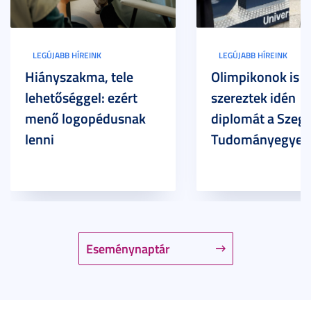
LEGÚJABB HÍREINK
LEGÚJABB HÍREINK
Hiányszakma, tele
Olimpikonok is
lehetőséggel: ezért
szereztek idén
menő logopédusnak
diplomát a Szege
lenni
Tudományegyet
Eseménynaptár