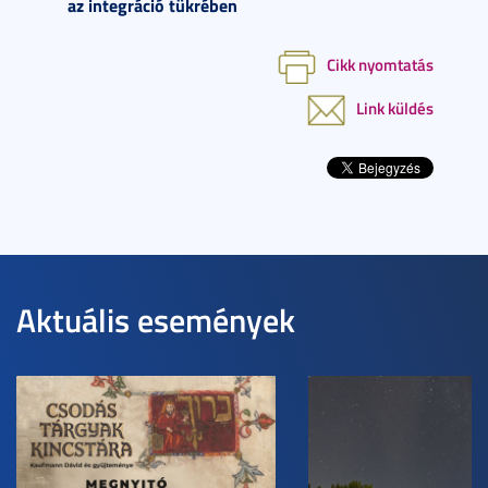
az integráció tükrében
Cikk nyomtatás
Link küldés
Aktuális események