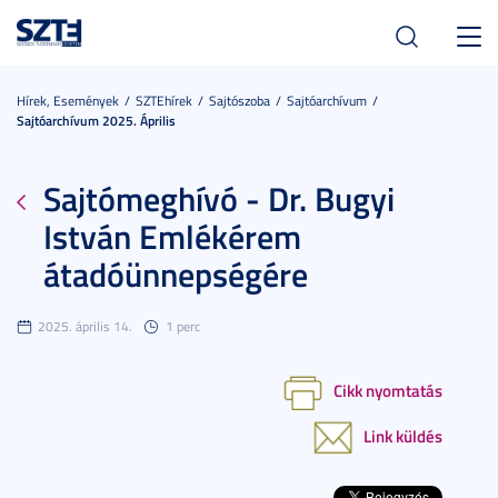
Toggl
navig
Hírek, Események
SZTEhírek
Sajtószoba
Sajtóarchívum
Sajtóarchívum 2025. Április
Sajtómeghívó - Dr. Bugyi
István Emlékérem
átadóünnepségére
2025. április 14.
1 perc
Cikk nyomtatás
Link küldés