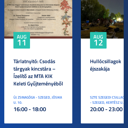
AUG
AUG
11
12
Tárlatnyitó: Csodás
Hullócsillagok
tárgyak kincstára –
éjszakája
Ízelítő az MTA KIK
Keleti Gyűjteményéből
ÚJ ZSINAGÓGA - SZEGED, JÓSIKA
SZTE SZEGEDI CSILLAGV
U. 10.
- SZEGED, KERTÉSZ U. 3.
16:00 - 18:00
20:00 - 23:00