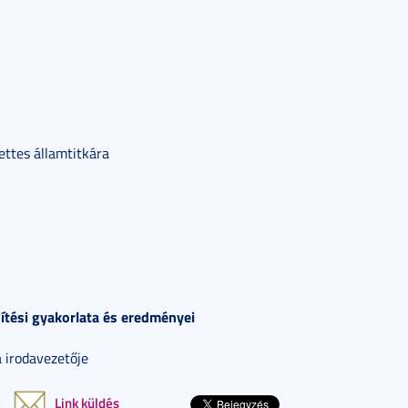
ettes államtitkára
tési gyakorlata és eredményei
 irodavezetője
Link küldés