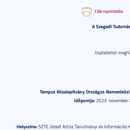
Cikk nyomtatás
A Szegedi Tudomá
tisztelettel megh
Tempus Közalapítvány Országos Nemzetközi 
Időpontja:
2023. november 8.
Helyszíne:
SZTE József Attila Tanulmányi és Információs K