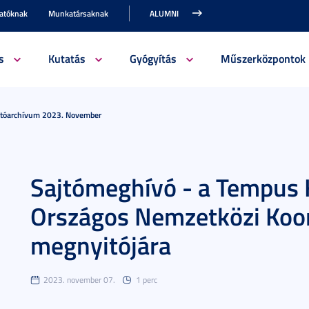
gatóknak
Munkatársaknak
ALUMNI
s
Kutatás
Gyógyítás
Műszerközpontok
jtóarchívum 2023. November
Sajtómeghívó - a Tempus 
Országos Nemzetközi Koor
megnyitójára
2023. november 07.
1 perc