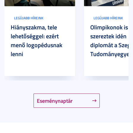
LEGÚJABB HÍREINK
LEGÚJABB HÍREINK
Hiányszakma, tele
Olimpikonok is
lehetőséggel: ezért
szereztek idén
menő logopédusnak
diplomát a Szege
lenni
Tudományegyet
Eseménynaptár