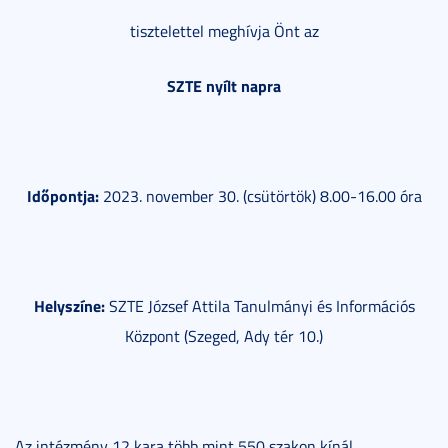
tisztelettel meghívja Önt az
SZTE nyílt napra
Időpontja:
2023. november 30. (csütörtök) 8.00-16.00 óra
Helyszíne:
SZTE József Attila Tanulmányi és Információs
Központ (Szeged, Ady tér 10.)
Az intézmény 12 kara több mint 550 szakon kínál