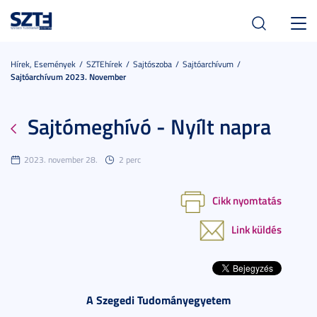
Toggl
navig
Hírek, Események
SZTEhírek
Sajtószoba
Sajtóarchívum
Sajtóarchívum 2023. November
Sajtómeghívó - Nyílt napra
2023. november 28.
2 perc
Cikk nyomtatás
Link küldés
A Szegedi Tudományegyetem