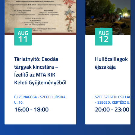
AUG
AUG
11
12
Tárlatnyitó: Csodás
Hullócsillagok
tárgyak kincstára –
éjszakája
Ízelítő az MTA KIK
Keleti Gyűjteményéből
ÚJ ZSINAGÓGA - SZEGED, JÓSIKA
SZTE SZEGEDI CSILLAGV
U. 10.
- SZEGED, KERTÉSZ U. 3.
16:00 - 18:00
20:00 - 23:00