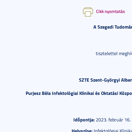
Cikk nyomtatás
A Szegedi Tudomá
tisztelettel meghí
SZTE Szent-Györgyi Albert
Purjesz Béla Infektológiai Klinikai és Oktatási Köz
Időpontja:
2023. február 16. 
Helyszíne:
Infektológiai Klinik