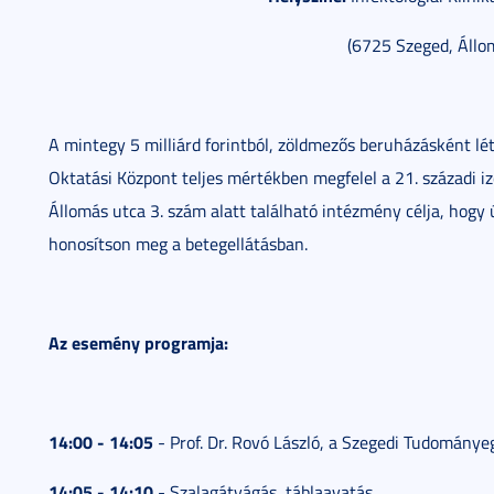
(6725 Szeged, Állom
A mintegy 5 milliárd forintból, zöldmezős beruházásként létr
Oktatási Központ teljes mértékben megfelel a 21. századi i
Állomás utca 3. szám alatt található intézmény célja, hogy 
honosítson meg a betegellátásban.
Az esemény programja:
14:00 - 14:05
- Prof. Dr. Rovó László, a Szegedi Tudománye
14:05 - 14:10
- Szalagátvágás, táblaavatás