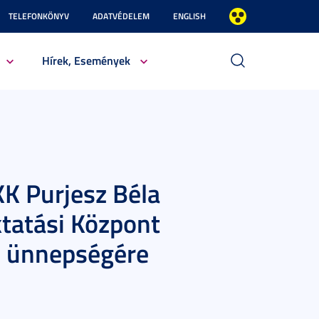
TELEFONKÖNYV
ADATVÉDELEM
ENGLISH
Hírek, Események
K Purjesz Béla
Oktatási Központ
ó ünnepségére