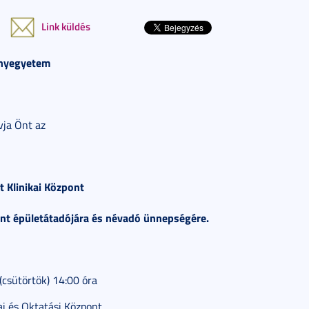
Link küldés
nyegyetem
vja Önt az
 Klinikai Központ
pont épületátadójára és névadó ünnepségére.
(csütörtök) 14:00 óra
ai és Oktatási Központ