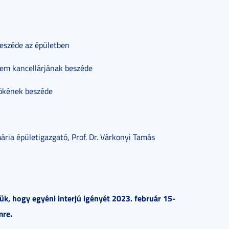
beszéde az épületben
tem kancellárjának beszéde
nökének beszéde
ria épületigazgató, Prof. Dr. Várkonyi Tamás
jük, hogy egyéni interjú igényét 2023. február 15-
mre.