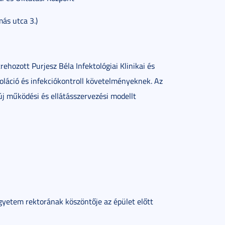
ás utca 3.)
ehozott Purjesz Béla Infektológiai Klinikai és
zoláció és infekciókontroll követelményeknek. Az
új működési és ellátásszervezési modellt
gyetem rektorának köszöntője az épület előtt