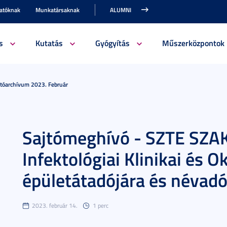
gatóknak
Munkatársaknak
ALUMNI
s
Kutatás
Gyógyítás
Műszerközpontok
jtóarchívum 2023. Február
Sajtómeghívó - SZTE SZAK
Infektológiai Klinikai és 
épületátadójára és névad
2023. február 14.
1 perc