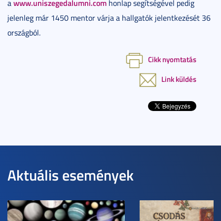
www.uniszegedalumni.com
a
honlap segítségével pedig
jelenleg már 1450 mentor várja a hallgatók jelentkezését 36
országból.
Cikk nyomtatás
Link küldés
Aktuális események