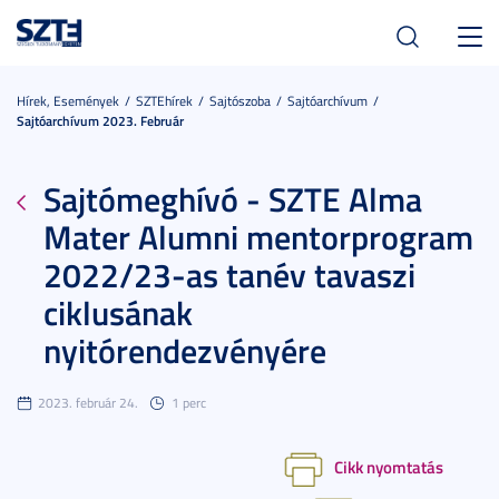
Toggl
navig
Hírek, Események
SZTEhírek
Sajtószoba
Sajtóarchívum
Sajtóarchívum 2023. Február
Sajtómeghívó - SZTE Alma
Mater Alumni mentorprogram
2022/23-as tanév tavaszi
ciklusának
nyitórendezvényére
2023. február 24.
1 perc
Cikk nyomtatás