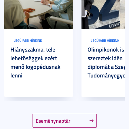
LEGÚJABB HÍREINK
LEGÚJABB HÍREINK
Hiányszakma, tele
Olimpikonok is
lehetőséggel: ezért
szereztek idén
menő logopédusnak
diplomát a Szege
lenni
Tudományegyet
Eseménynaptár