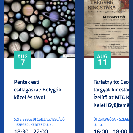
AUG
AUG
7
11
Péntek esti
Tárlatnyitó: Csod
csillagászat: Bolygók
tárgyak kincstára
közel és távol
Ízelítő az MTA KI
Keleti Gyűjtemén
SZTE SZEGEDI CSILLAGVIZSGÁLÓ
ÚJ ZSINAGÓGA - SZEGED,
- SZEGED, KERTÉSZ U. 3.
U. 10.
18:30 - 22:00
16:00 - 18:00