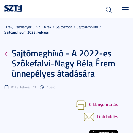
Toggl
navig
Hírek, Események
SZTEhírek
Sajtószoba
Sajtóarchívum
Sajtóarchívum 2023. Február
Sajtómeghívó - A 2022-es
Szőkefalvi-Nagy Béla Érem
ünnepélyes átadására
2023. február 20.
2 perc
Cikk nyomtatás
Link küldés