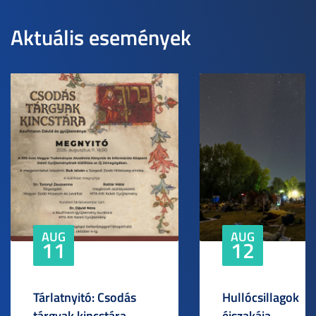
Aktuális események
AUG
AUG
11
12
Tárlatnyitó: Csodás
Hullócsillagok
tárgyak kincstára –
éjszakája