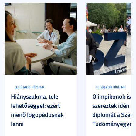
LEGÚJABB HÍREINK
LEGÚJABB HÍREINK
Hiányszakma, tele
Olimpikonok is
lehetőséggel: ezért
szereztek idén
menő logopédusnak
diplomát a Szege
lenni
Tudományegyet