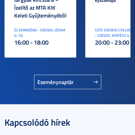
Ízelítő az MTA KIK
Keleti Gyűjteményéből
ÚJ ZSINAGÓGA - SZEGED, JÓSIKA
SZTE SZEGEDI CSILLAGV
U. 10.
- SZEGED, KERTÉSZ U. 3.
16:00 - 18:00
20:00 - 23:00
Eseménynaptár
Kapcsolódó hírek