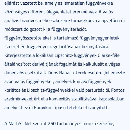
eljárást vezetett be, amely az ismeretlen függvényekre
közönséges differenciálegyenletet eredményez. A valós
analízis bizonyos mély eszközeire támaszkodva alapvetően új
módszert dolgozott ki a függvényiterációt,
függvényösszetételeket is tartalmazó függvényegyenletek
ismeretlen függvényei regularitásának bizonyítására.
Kiterjesztette a lokálisan Lipschitz-függvények Clarke-féle
általánosított deriváltjának fogalmát és kalkulusát a véges
dimenziós esetről általános Banach-terek esetére. Jellemezte
azon valós függvényeket, amelyek konvex függvények
korlátos és Lipschitz-függvényekkel való perturbációi. Fontos
eredményeket ért el a konvexitás stabilitásával kapcsolatban,
amelyekhez új Korovkin-típusú tételeket bizonyított.
A MathSciNet szerint 250 tudományos munka szerzője,