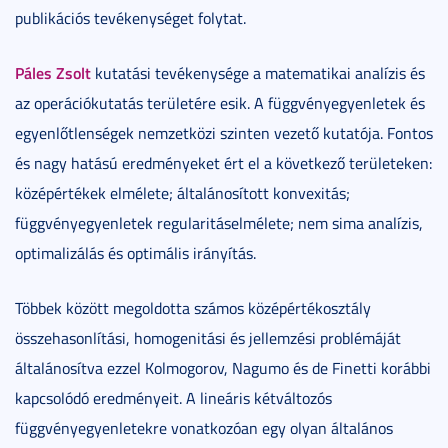
publikációs tevékenységet folytat.
Páles Zsolt
kutatási tevékenysége a matematikai analízis és
az operációkutatás területére esik. A függvényegyenletek és
egyenlőtlenségek nemzetközi szinten vezető kutatója. Fontos
és nagy hatású eredményeket ért el a következő területeken:
középértékek elmélete; általánosított konvexitás;
függvényegyenletek regularitáselmélete; nem sima analízis,
optimalizálás és optimális irányítás.
Többek között megoldotta számos középértékosztály
összehasonlítási, homogenitási és jellemzési problémáját
általánosítva ezzel Kolmogorov, Nagumo és de Finetti korábbi
kapcsolódó eredményeit. A lineáris kétváltozós
függvényegyenletekre vonatkozóan egy olyan általános