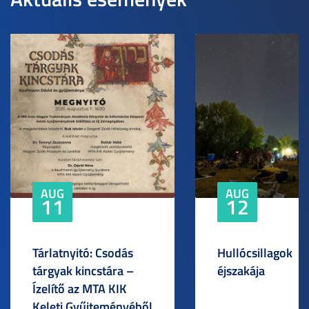
AUG
AUG
11
12
Tárlatnyitó: Csodás
Hullócsillagok
tárgyak kincstára –
éjszakája
Ízelítő az MTA KIK
Keleti Gyűjteményéből