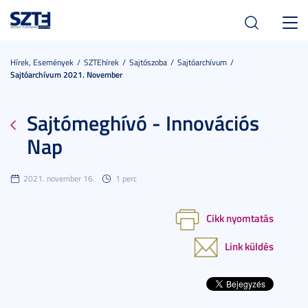
Toggl
navig
Hírek, Események
SZTEhírek
Sajtószoba
Sajtóarchívum
Sajtóarchívum 2021. November
Sajtómeghívó - Innovációs
Nap
2021. november 16.
1 perc
Cikk nyomtatás
Link küldés