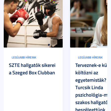
LEGÚJABB HÍREINK
LEGÚJABB HÍREINK
SZTE hallgatók sikerei
Terveznek-e külf
a Szeged Box Clubban
költözni az
egyetemisták? –
Turcsik Linda
pszichológia-ma
szakos hallgatóv
beszélgettünk