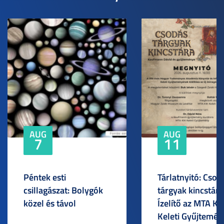
AUG
AUG
7
11
Péntek esti
Tárlatnyitó: Csod
csillagászat: Bolygók
tárgyak kincstára
közel és távol
Ízelítő az MTA KI
Keleti Gyűjtemén