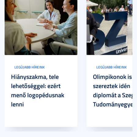
LEGÚJABB HÍREINK
LEGÚJABB HÍREINK
Hiányszakma, tele
Olimpikonok is
lehetőséggel: ezért
szereztek idén
menő logopédusnak
diplomát a Szege
lenni
Tudományegyet