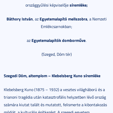
síremléke;
országgyűlési képviselője
Báthory István
Egyetemalapító mellszobra
, az
, a Nemzeti
Emlékcsarnokban;
Egyetemalapítók domborműve
az
.
(Szeged, Dóm tér)
Szegedi Dóm, altemplom – Klebelsberg Kuno síremléke
Klebelsberg Kuno (1875 – 1932) a vesztes világháború és a
trianoni tragédia után katasztrofális helyzetben lévő ország
számára kiutat talált és mutatott, felismerte a kibontakozás
módját, a kulturális építkezést. A szegedi egyetem