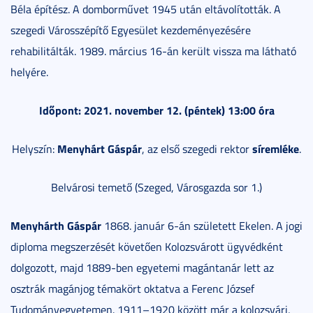
Béla építész. A domborművet 1945 után eltávolították. A
szegedi Városszépítő Egyesület kezdeményezésére
rehabilitálták. 1989. március 16-án került vissza ma látható
helyére.
Időpont: 2021. november 12. (péntek) 13:00 óra
Menyhárt Gáspár
síremléke
Helyszín:
, az első szegedi rektor
.
Belvárosi temető (Szeged, Városgazda sor 1.)
Menyhárth Gáspár
1868. január 6-án született Ekelen. A jogi
diploma megszerzését követően Kolozsvárott ügyvédként
dolgozott, majd 1889-ben egyetemi magántanár lett az
osztrák magánjog témakört oktatva a Ferenc József
Tudományegyetemen. 1911–1920 között már a kolozsvári,