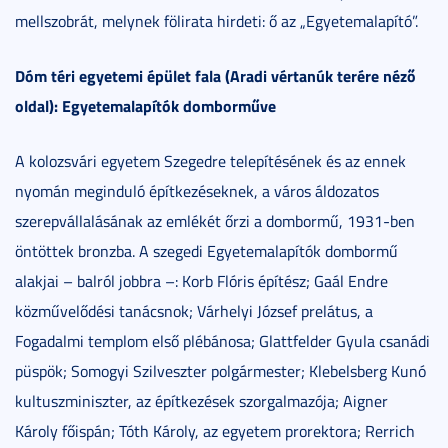
mellszobrát, melynek fölirata hirdeti: ő az „Egyetemalapító”.
Dóm téri egyetemi épület fala (Aradi vértanúk terére néző
oldal): Egyetemalapítók domborműve
A kolozsvári egyetem Szegedre telepítésének és az ennek
nyomán meginduló építkezéseknek, a város áldozatos
szerepvállalásának az emlékét őrzi a dombormű, 1931-ben
öntöttek bronzba. A szegedi Egyetemalapítók dombormű
alakjai – balról jobbra –: Korb Flóris építész; Gaál Endre
közművelődési tanácsnok; Várhelyi József prelátus, a
Fogadalmi templom első plébánosa; Glattfelder Gyula csanádi
püspök; Somogyi Szilveszter polgármester; Klebelsberg Kunó
kultuszminiszter, az építkezések szorgalmazója; Aigner
Károly főispán; Tóth Károly, az egyetem prorektora; Rerrich