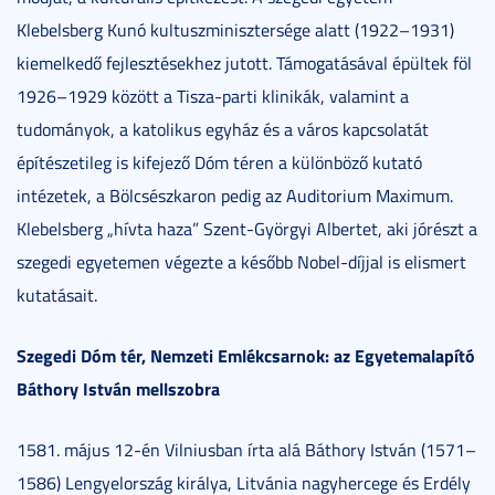
Klebelsberg Kunó kultuszminisztersége alatt (1922–1931)
kiemelkedő fejlesztésekhez jutott. Támogatásával épültek föl
1926–1929 között a Tisza-parti klinikák, valamint a
tudományok, a katolikus egyház és a város kapcsolatát
építészetileg is kifejező Dóm téren a különböző kutató
intézetek, a Bölcsészkaron pedig az Auditorium Maximum.
Klebelsberg „hívta haza” Szent-Györgyi Albertet, aki jórészt a
szegedi egyetemen végezte a később Nobel-díjjal is elismert
kutatásait.
Szegedi Dóm tér, Nemzeti Emlékcsarnok: az Egyetemalapító
Báthory István mellszobra
1581. május 12-én Vilniusban írta alá Báthory István (1571–
1586) Lengyelország királya, Litvánia nagyhercege és Erdély