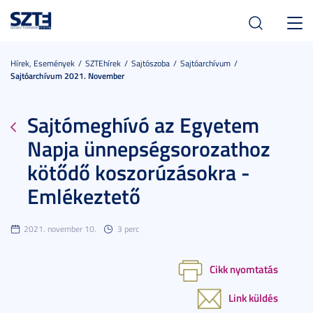
Toggl
navig
Hírek, Események
SZTEhírek
Sajtószoba
Sajtóarchívum
Sajtóarchívum 2021. November
Sajtómeghívó az Egyetem
Napja ünnepségsorozathoz
kötődő koszorúzásokra -
Emlékeztető
2021. november 10.
3 perc
Cikk nyomtatás
Link küldés