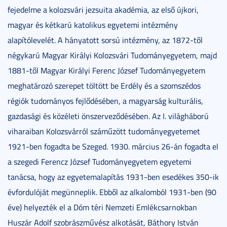
fejedelme a kolozsvári jezsuita akadémia, az első újkori,
magyar és kétkarú katolikus egyetemi intézmény
alapítólevelét. A hányatott sorsú intézmény, az 1872-től
négykarú Magyar Királyi Kolozsvári Tudományegyetem, majd
1881-től Magyar Királyi Ferenc József Tudományegyetem
meghatározó szerepet töltött be Erdély és a szomszédos
régiók tudományos fejlődésében, a magyarság kulturális,
gazdasági és közéleti önszerveződésében. Az I. világháború
viharaiban Kolozsvárról száműzött tudományegyetemet
1921-ben fogadta be Szeged. 1930. március 26-án fogadta el
a szegedi Ferencz József Tudományegyetem egyetemi
tanácsa, hogy az egyetemalapítás 1931-ben esedékes 350-ik
évfordulóját megünneplik. Ebből az alkalomból 1931-ben (90
éve) helyezték el a Dóm téri Nemzeti Emlékcsarnokban
Huszár Adolf szobrászművész alkotását, Báthory István