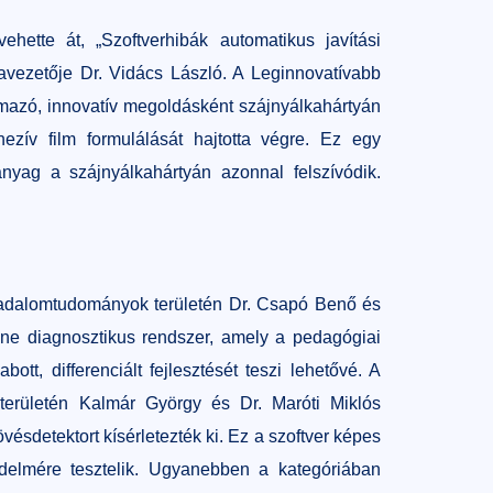
ette át, „Szoftverhibák automatikus javítási
avezetője Dr. Vidács László. A Leginnovatívabb
almazó, innovatív megoldásként szájnyálkahártyán
ezív film formulálását hajtotta végre. Ez egy
anyag a szájnyálkahártyán azonnal felszívódik.
sadalomtudományok területén Dr. Csapó Benő és
ine diagnosztikus rendszer, amely a pedagógiai
tt, differenciált fejlesztését teszi lehetővé. A
erületén Kalmár György és Dr. Maróti Miklós
vésdetektort kísérletezték ki. Ez a szoftver képes
védelmére tesztelik. Ugyanebben a kategóriában