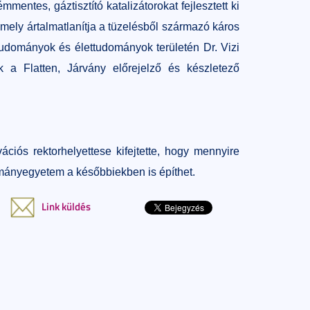
mentes, gáztisztító katalizátorokat fejlesztett ki
mely ártalmatlanítja a tüzelésből származó káros
udományok és élettudományok területén Dr. Vizi
 a Flatten, Járvány előrejelző és készletező
iós rektorhelyettese kifejtette, hogy mennyire
mányegyetem a későbbiekben is építhet.
Link küldés