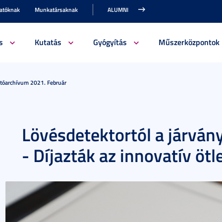
gatóknak
Munkatársaknak
ALUMNI
s
Kutatás
Gyógyítás
Műszerközpontok
jtóarchívum 2021. Február
Lövésdetektortól a járvány
- Díjazták az innovatív öt