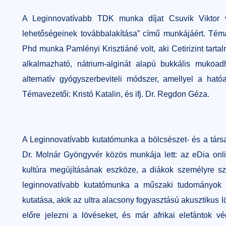
A Leginnovatívabb TDK munka díjat Csuvik Viktor veh
lehetőségeinek továbbalakítása” című munkájáért. Tém
Phd munka Pamlényi Krisztiáné volt, aki Cetirizint tart
alkalmazható, nátrium-alginát alapú bukkális mukoadh
alternatív gyógyszerbeviteli módszer, amellyel a ható
Témavezetői: Kristó Katalin, és ifj. Dr. Regdon Géza.
A Leginnovatívabb kutatómunka a bölcsészet- és a tár
Dr. Molnár Gyöngyvér közös munkája lett: az eDia onl
kultúra megújításának eszköze, a diákok személyre szabo
leginnovatívabb kutatómunka a műszaki tudományok t
kutatása, akik az ultra alacsony fogyasztású akusztikus lö
előre jelezni a lövéseket, és már afrikai elefántok 