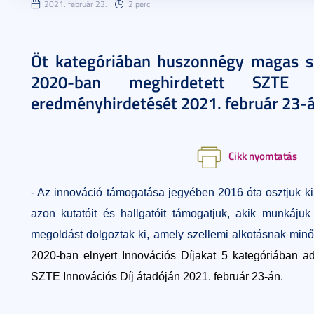
2021. február 23.
2 perc
Öt kategóriában huszonnégy magas sz
2020-ban meghirdetett SZTE I
eredményhirdetését 2021. február 23-á
Cikk nyomtatás
- Az innováció támogatása jegyében 2016 óta osztjuk k
azon kutatóit és hallgatóit támogatjuk, akik munkáju
megoldást dolgoztak ki, amely szellemi alkotásnak minő
2020-ban elnyert Innovációs Díjakat 5 kategóriában ad
SZTE Innovációs Díj átadóján 2021. február 23-án.