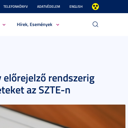
TELEFONKÖNYV
ADATVÉDELEM
ENGLISH
Hírek, Események
 előrejelző rendszerig
leteket az SZTE-n