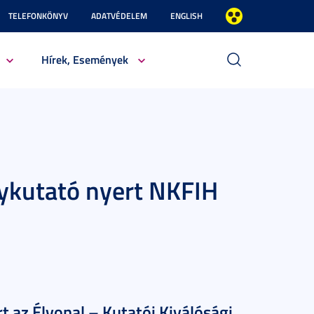
TELEFONKÖNYV
ADATVÉDELEM
ENGLISH
Hírek, Események
ykutató nyert NKFIH
t az Élvonal – Kutatói Kiválósági