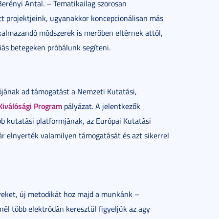
erényi Antal. – Tematikailag szorosan
tt projektjeink, ugyanakkor koncepcionálisan más
lkalmazandó módszerek is merőben eltérnek attól,
ziás betegeken próbálunk segíteni.
jának ad támogatást a Nemzeti Kutatási,
 Kiválósági Program
pályázat. A jelentkezők
bb kutatási platformjának, az Európai Kutatási
 elnyerték valamilyen támogatását és azt sikerrel
eket, új metodikát hoz majd a munkánk –
él több elektródán keresztül figyeljük az agy