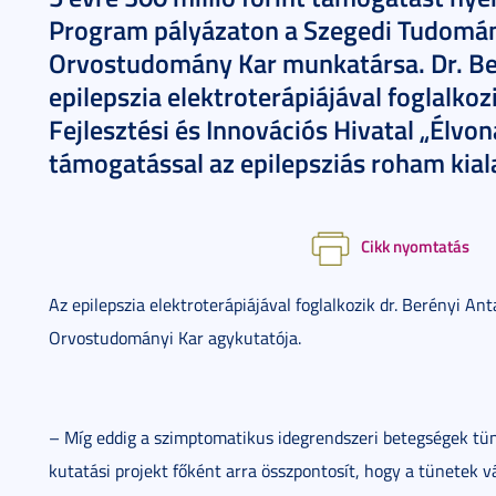
Program pályázaton a Szegedi Tudomá
Orvostudomány Kar munkatársa. Dr. Ber
epilepszia elektroterápiájával foglalkoz
Fejlesztési és Innovációs Hivatal „Élvo
támogatással az epilepsziás roham kial
Cikk nyomtatás
Az epilepszia elektroterápiájával foglalkozik dr. Berényi 
Orvostudományi Kar agykutatója.
– Míg eddig a szimptomatikus idegrendszeri betegségek tün
kutatási projekt főként arra összpontosít, hogy a tünetek 