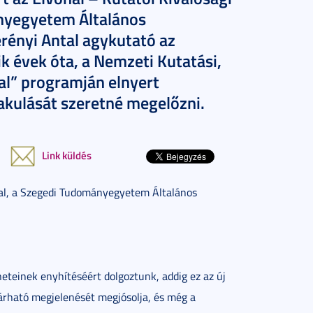
nyegyetem Általános
ényi Antal agykutató az
ik évek óta, a Nemzeti Kutatási,
nal” programján elnyert
akulását szeretné megelőzni.
Link küldés
Antal, a Szegedi Tudományegyetem Általános
eteinek enyhítéséért dolgoztunk, addig ez az új
várható megjelenését megjósolja, és még a