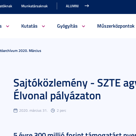
gatóknak
Munkatársaknak
ALUMNI
s
Kutatás
Gyógyítás
Műszerközpontok
jtóarchívum 2020. Március
Sajtóközlemény - SZTE ag
Élvonal pályázaton
2020. március 31.
2 perc
5 évre 300 millió forint támogatást nyer