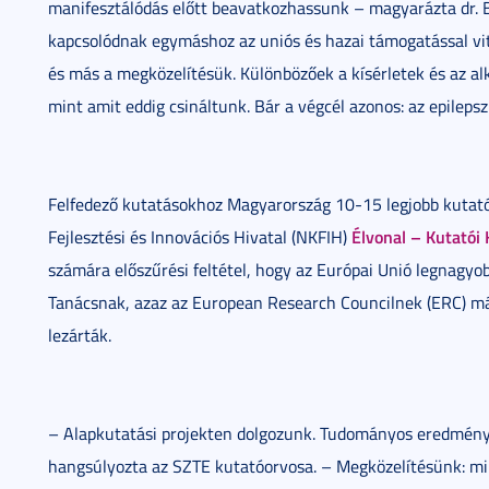
manifesztálódás előtt beavatkozhassunk – magyarázta dr. B
kapcsolódnak egymáshoz az uniós és hazai támogatással vi
és más a megközelítésük. Különbözőek a kísérletek és az a
mint amit eddig csináltunk. Bár a végcél azonos: az epileps
Felfedező kutatásokhoz Magyarország 10-15 legjobb kutató
Élvonal – Kutatói
Fejlesztési és Innovációs Hivatal (NKFIH)
számára előszűrési feltétel, hogy az Európai Unió legnagyo
Tanácsnak, azaz az European Research Councilnek (ERC) már
lezárták.
– Alapkutatási projekten dolgozunk. Tudományos eredmény
hangsúlyozta az SZTE kutatóorvosa. – Megközelítésünk: min