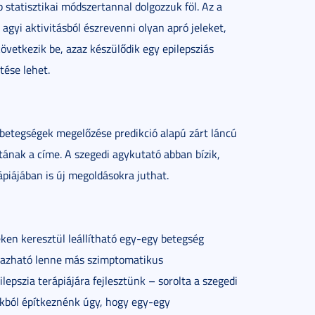
statisztikai módszertannal dolgozzuk föl. Az a
 agyi aktivitásból észrevenni olyan apró jeleket,
övetkezik be, azaz készülődik egy epilepsziás
tése lehet.
betegségek megelőzése predikció alapú zárt láncú
tának a címe. A szegedi agykutató abban bízik,
ápiájában is új megoldásokra juthat.
en keresztül leállítható egy-egy betegség
lmazható lenne más szimptomatikus
lepszia terápiájára fejlesztünk – sorolta a szegedi
kból építkeznénk úgy, hogy egy-egy