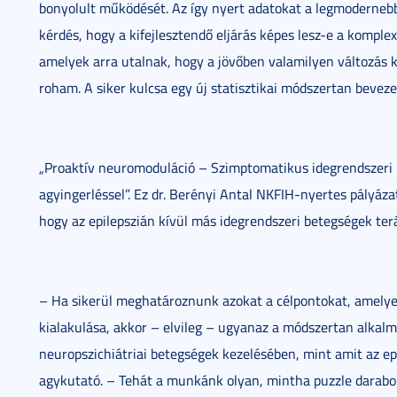
bonyolult működését. Az így nyert adatokat a legmodernebb 
kérdés, hogy a kifejlesztendő eljárás képes lesz-e a komplex
amelyek arra utalnak, hogy a jövőben valamilyen változás k
roham. A siker kulcsa egy új statisztikai módszertan beveze
„Proaktív neuromoduláció – Szimptomatikus idegrendszeri 
agyingerléssel”. Ez dr. Berényi Antal NKFIH-nyertes pályáza
hogy az epilepszián kívül más idegrendszeri betegségek ter
– Ha sikerül meghatároznunk azokat a célpontokat, amelyek
kialakulása, akkor – elvileg – ugyanaz a módszertan alka
neuropszichiátriai betegségek kezelésében, mint amit az epi
agykutató. – Tehát a munkánk olyan, mintha puzzle darabo