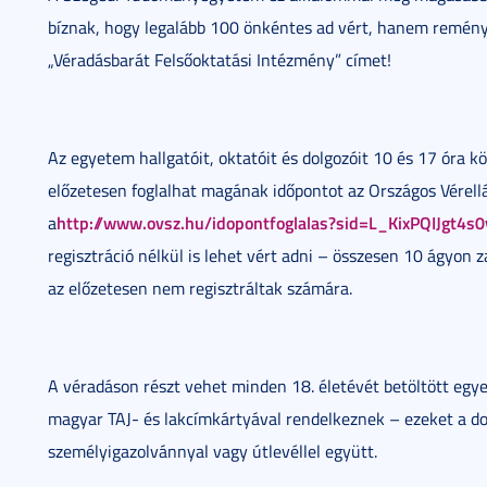
bíznak, hogy legalább 100 önkéntes ad vért, hanem reményei
„Véradásbarát Felsőoktatási Intézmény” címet!
Az egyetem hallgatóit, oktatóit és dolgozóit 10 és 17 óra k
előzetesen foglalhat magának időpontot az Országos Vérellá
http://www.ovsz.hu/idopontfoglalas?sid=L_KixPQIJgt4
a
regisztráció nélkül is lehet vért adni – összesen 10 ágyon 
az előzetesen nem regisztráltak számára.
A véradáson részt vehet minden 18. életévét betöltött egyet
magyar TAJ- és lakcímkártyával rendelkeznek – ezeket a 
személyigazolvánnyal vagy útlevéllel együtt.