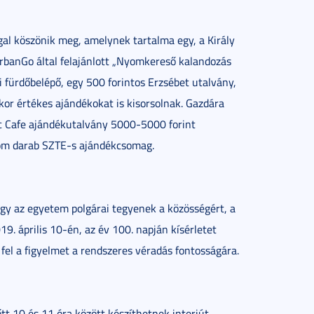
al köszönik meg, amelynek tartalma egy, a Király
UrbanGo által felajánlott „Nyomkereső kalandozás
ürdőbelépő, egy 500 forintos Erzsébet utalvány,
kor értékes ajándékokat is kisorsolnak. Gazdára
ic Cafe ajándékutalvány 5000-5000 forint
rom darab SZTE-s ajándékcsomag.
y az egyetem polgárai tegyenek a közösségért, a
9. április 10-én, az év 100. napján kísérletet
 fel a figyelmet a rendszeres véradás fontosságára.
őtt 10 és 11 óra között készíthetnek interjút.