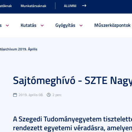
gatóknak
Munkatársaknak
ALUMNI
s
Kutatás
Gyógyítás
Műszerközpontok
tóarchívum 2019. Április
Sajtómeghívó - SZTE Nagy
2019. április 08.
2 perc
A Szegedi Tudományegyetem tisztelette
rendezett egyetemi véradásra, amelyen 