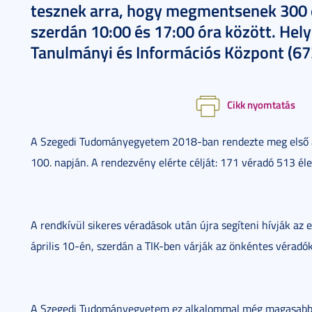
tesznek arra, hogy megmentsenek 300 él
szerdán 10:00 és 17:00 óra között. Helys
Tanulmányi és Információs Központ (672
Cikk nyomtatás
A Szegedi Tudományegyetem 2018-ban rendezte meg első a
100. napján. A rendezvény elérte célját: 171 véradó 513 é
A rendkívül sikeres véradások után újra segíteni hívják az 
április 10-én, szerdán a TIK-ben várják az önkéntes véradó
A Szegedi Tudományegyetem ez alkalommal még magasabbra