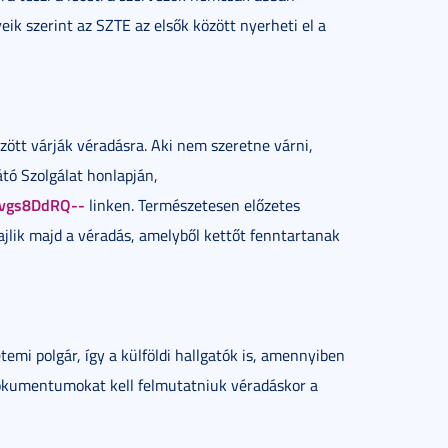
k szerint az SZTE az elsők között nyerheti el a
özött várják véradásra. Aki nem szeretne várni,
tó Szolgálat honlapján,
s0vgs8DdRQ--
linken. Természetesen előzetes
zajlik majd a véradás, amelyből kettőt fenntartanak
emi polgár, így a külföldi hallgatók is, amennyiben
dokumentumokat kell felmutatniuk véradáskor a