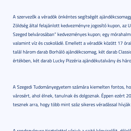
A szervezők a véradók önkéntes segítségét ajándékcsomagg
Zöldség által felajánlott kedvezményre jogosító kupon, az 
Szeged belvárosában” kedvezményes kupon; egy mórahalmi f
valamint víz és csokoládé. Emellett a véradók között 17 óra
talál három darab Borháló ajándékcsomag, két darab Class
értékben, két darab Lucky Pizzéria ajándékutalvány és há
A Szegedi Tudományegyetem számára kiemelten fontos, hog
városért, ahol élnek, tanulnak és dolgoznak. Éppen ezért 201
tesznek arra, hogy több mint száz sikeres véradással hívják
A rendezvényre tisztelettel várjuk a sajtó képviselőit, délel