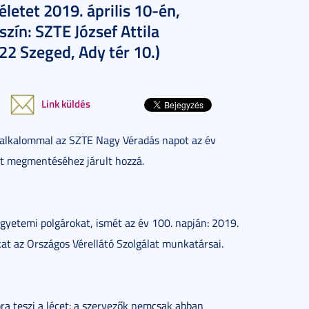
etet 2019. április 10-én,
zín: SZTE József Attila
2 Szeged, Ady tér 10.)
Link küldés
lkalommal az SZTE Nagy Véradás napot az év
let megmentéséhez járult hozzá.
egyetemi polgárokat, ismét az év 100. napján: 2019.
kat az Országos Vérellátó Szolgálat munkatársai.
 teszi a lécet: a szervezők nemcsak abban