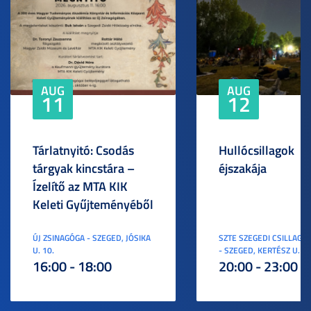
AUG
AUG
11
12
Tárlatnyitó: Csodás
Hullócsillagok
tárgyak kincstára –
éjszakája
Ízelítő az MTA KIK
Keleti Gyűjteményéből
ÚJ ZSINAGÓGA - SZEGED, JÓSIKA
SZTE SZEGEDI CSILLAGV
U. 10.
- SZEGED, KERTÉSZ U. 3.
16:00 - 18:00
20:00 - 23:00