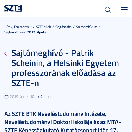
Toggl
navig
Hírek, Események
SZTEhírek
Sajtószoba
Sajtóarchívum
Sajtóarchívum 2019. Április
Sajtómeghívó - Patrik
Scheinin, a Helsinki Egyetem
professzorának előadása az
SZTE-n
2019. április 10.
1 perc
Az SZTE BTK Neveléstudomány Intézete,
Neveléstudományi Doktori Iskolája és az MTA-
SZTE Képességkutató Kutatócsoport idén 17.