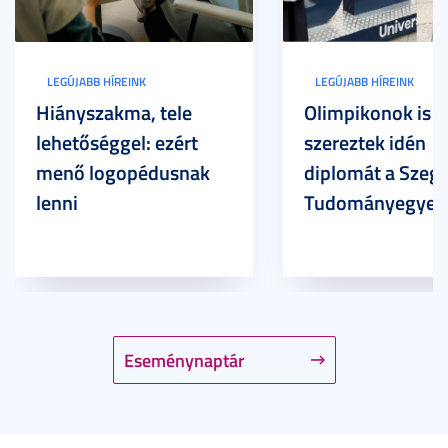
LEGÚJABB HÍREINK
LEGÚJABB HÍREINK
Hiányszakma, tele
Olimpikonok is
lehetőséggel: ezért
szereztek idén
menő logopédusnak
diplomát a Szege
lenni
Tudományegyet
Eseménynaptár