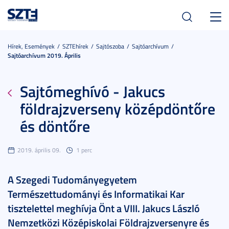
Toggl
navig
Hírek, Események
SZTEhírek
Sajtószoba
Sajtóarchívum
Sajtóarchívum 2019. Április
Sajtómeghívó - Jakucs
földrajzverseny középdöntőre
és döntőre
2019. április 09.
1 perc
A Szegedi Tudományegyetem
Természettudományi és Informatikai Kar
tisztelettel meghívja Önt a VIII. Jakucs László
Nemzetközi Középiskolai Földrajzversenyre és