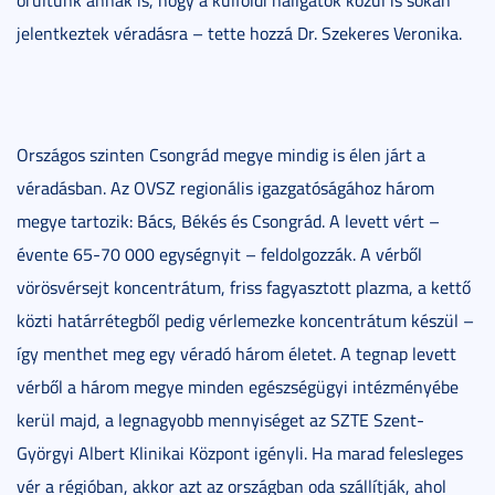
jelentkeztek véradásra – tette hozzá Dr. Szekeres Veronika.
Országos szinten Csongrád megye mindig is élen járt a
véradásban. Az OVSZ regionális igazgatóságához három
megye tartozik: Bács, Békés és Csongrád. A levett vért –
évente 65-70 000 egységnyit – feldolgozzák. A vérből
vörösvérsejt koncentrátum, friss fagyasztott plazma, a kettő
közti határrétegből pedig vérlemezke koncentrátum készül –
így menthet meg egy véradó három életet. A tegnap levett
vérből a három megye minden egészségügyi intézményébe
kerül majd, a legnagyobb mennyiséget az SZTE Szent-
Györgyi Albert Klinikai Központ igényli. Ha marad felesleges
vér a régióban, akkor azt az országban oda szállítják, ahol