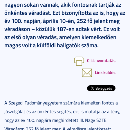
nagyon sokan vannak, akik fontosnak tartják az
önkéntes véradást. Ezt bizonyította az is, hogy az
év 100. napján, április 10-én, 252 fő jelent meg
véradáson – közülük 187-en adtak vért. Ez volt
az első olyan véradás, amelyen kiemelkedően
magas volt a külföldi hallgatók száma.
Cikk nyomtatás
Link küldés
A Szegedi Tudományegyetem számára kiemelten fontos a
jószolgálat és az önkéntes segítés, ezt is mutatja az a tény,
hogy az év 100. napjára meghirdetett III. Nagy SZTE
Véradáson 252 fő jelent meg. A véradásra jelentkezett