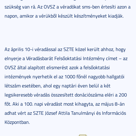
szükség van rá. Az OVSZ a véradókat sms-ben értesíti azon a
napon, amikor a vérükből készült készítményeket kiadják.
Az április 10-i véradással az SZTE közel került ahhoz, hogy
elnyerje a Véradásbarát Felsőoktatási Intézmény címet – az
OVSZ által alapított elismerést azok a felsőoktatási
intézmények nyerhetik el az 1000 főnél nagyobb hallgatói
létszám esetében, ahol egy naptári éven belül a két
legsikeresebb véradás összesített donációszáma eléri a 200
főt. Aki a 100. napi véradást most kihagyta, az május 8-án
adhat vért az SZTE József Attila Tanulmányi és Információs
Központban.