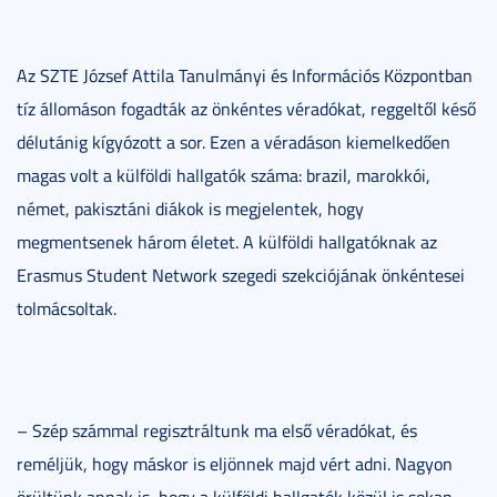
Az SZTE József Attila Tanulmányi és Információs Központban
tíz állomáson fogadták az önkéntes véradókat, reggeltől késő
délutánig kígyózott a sor. Ezen a véradáson kiemelkedően
magas volt a külföldi hallgatók száma: brazil, marokkói,
német, pakisztáni diákok is megjelentek, hogy
megmentsenek három életet. A külföldi hallgatóknak az
Erasmus Student Network szegedi szekciójának önkéntesei
tolmácsoltak.
– Szép számmal regisztráltunk ma első véradókat, és
reméljük, hogy máskor is eljönnek majd vért adni. Nagyon
örültünk annak is, hogy a külföldi hallgatók közül is sokan