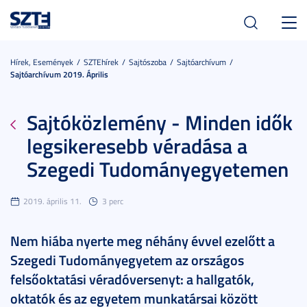
Toggl
navig
Hírek, Események
SZTEhírek
Sajtószoba
Sajtóarchívum
Sajtóarchívum 2019. Április
Sajtóközlemény - Minden idők
legsikeresebb véradása a
Szegedi Tudományegyetemen
2019. április 11.
3 perc
Nem hiába nyerte meg néhány évvel ezelőtt a
Szegedi Tudományegyetem az országos
felsőoktatási véradóversenyt: a hallgatók,
oktatók és az egyetem munkatársai között