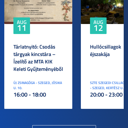
AUG
AUG
11
12
Tárlatnyitó: Csodás
Hullócsillagok
tárgyak kincstára –
éjszakája
Ízelítő az MTA KIK
Keleti Gyűjteményéből
ÚJ ZSINAGÓGA - SZEGED, JÓSIKA
SZTE SZEGEDI CSILLAGV
U. 10.
- SZEGED, KERTÉSZ U. 3.
16:00 - 18:00
20:00 - 23:00