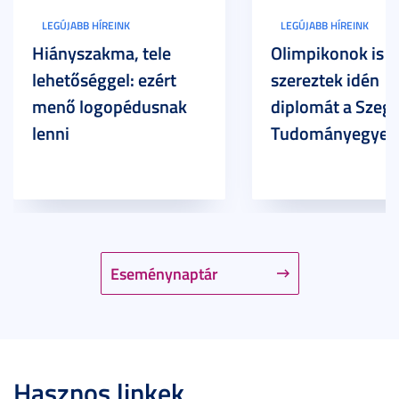
LEGÚJABB HÍREINK
LEGÚJABB HÍREINK
Hiányszakma, tele
Olimpikonok is
lehetőséggel: ezért
szereztek idén
menő logopédusnak
diplomát a Szege
lenni
Tudományegyet
Eseménynaptár
Hasznos linkek