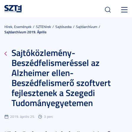
Toggl
navig
Hírek, Események
SZTEhírek
Sajtószoba
Sajtóarchívum
Sajtóarchívum 2019. Április
Sajtóközlemény-
Beszédfelismeréssel az
Alzheimer ellen-
Beszédfelismerő szoftvert
fejlesztenek a Szegedi
Tudományegyetemen
2019. április 25.
3 perc