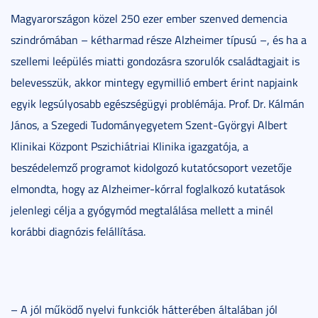
Magyarországon közel 250 ezer ember szenved demencia
szindrómában – kétharmad része Alzheimer típusú –, és ha a
szellemi leépülés miatti gondozásra szorulók családtagjait is
belevesszük, akkor mintegy egymillió embert érint napjaink
egyik legsúlyosabb egészségügyi problémája. Prof. Dr. Kálmán
János, a Szegedi Tudományegyetem Szent-Györgyi Albert
Klinikai Központ Pszichiátriai Klinika igazgatója, a
beszédelemző programot kidolgozó kutatócsoport vezetője
elmondta, hogy az Alzheimer-kórral foglalkozó kutatások
jelenlegi célja a gyógymód megtalálása mellett a minél
korábbi diagnózis felállítása.
– A jól működő nyelvi funkciók hátterében általában jól