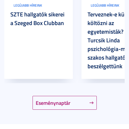
LEGÚJABB HÍREINK
LEGÚJABB HÍREINK
SZTE hallgatók sikerei
Terveznek-e külf
a Szeged Box Clubban
költözni az
egyetemisták? –
Turcsik Linda
pszichológia-ma
szakos hallgatóv
beszélgettünk
Eseménynaptár