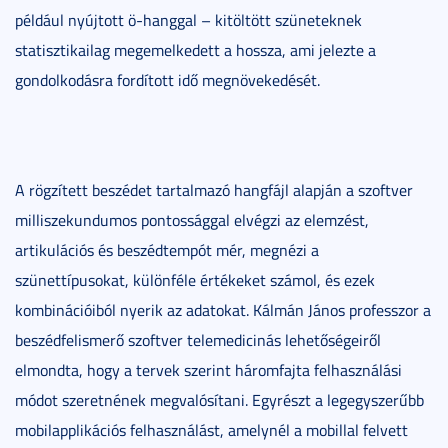
például nyújtott ö-hanggal – kitöltött szüneteknek
statisztikailag megemelkedett a hossza, ami jelezte a
gondolkodásra fordított idő megnövekedését.
A rögzített beszédet tartalmazó hangfájl alapján a szoftver
milliszekundumos pontossággal elvégzi az elemzést,
artikulációs és beszédtempót mér, megnézi a
szünettípusokat, különféle értékeket számol, és ezek
kombinációiból nyerik az adatokat. Kálmán János professzor a
beszédfelismerő szoftver telemedicinás lehetőségeiről
elmondta, hogy a tervek szerint háromfajta felhasználási
módot szeretnének megvalósítani. Egyrészt a legegyszerűbb
mobilapplikációs felhasználást, amelynél a mobillal felvett