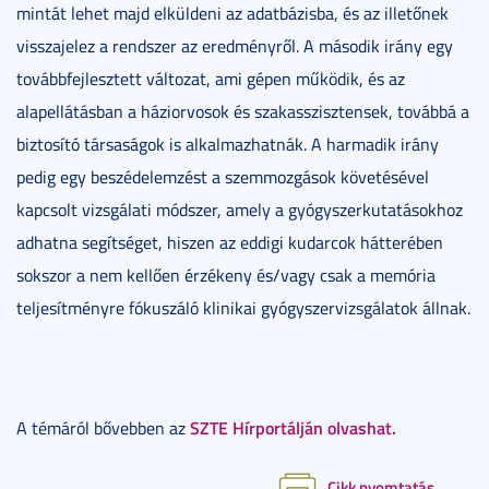
mintát lehet majd elküldeni az adatbázisba, és az illetőnek
visszajelez a rendszer az eredményről. A második irány egy
továbbfejlesztett változat, ami gépen működik, és az
alapellátásban a háziorvosok és szakasszisztensek, továbbá a
biztosító társaságok is alkalmazhatnák. A harmadik irány
pedig egy beszédelemzést a szemmozgások követésével
kapcsolt vizsgálati módszer, amely a gyógyszerkutatásokhoz
adhatna segítséget, hiszen az eddigi kudarcok hátterében
sokszor a nem kellően érzékeny és/vagy csak a memória
teljesítményre fókuszáló klinikai gyógyszervizsgálatok állnak.
SZTE Hírportálján olvashat.
A témáról bővebben az
Cikk nyomtatás