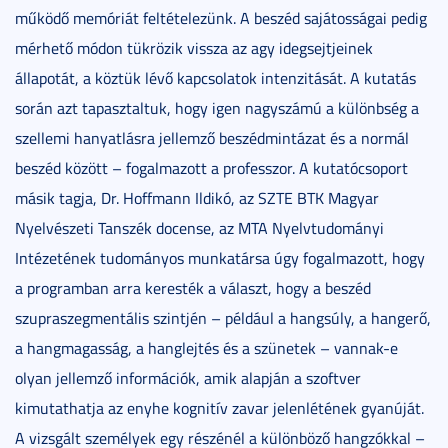
működő memóriát feltételezünk. A beszéd sajátosságai pedig
mérhető módon tükrözik vissza az agy idegsejtjeinek
állapotát, a köztük lévő kapcsolatok intenzitását. A kutatás
során azt tapasztaltuk, hogy igen nagyszámú a különbség a
szellemi hanyatlásra jellemző beszédmintázat és a normál
beszéd között – fogalmazott a professzor. A kutatócsoport
másik tagja, Dr. Hoffmann Ildikó, az SZTE BTK Magyar
Nyelvészeti Tanszék docense, az MTA Nyelvtudományi
Intézetének tudományos munkatársa úgy fogalmazott, hogy
a programban arra keresték a választ, hogy a beszéd
szupraszegmentális szintjén – például a hangsúly, a hangerő,
a hangmagasság, a hanglejtés és a szünetek – vannak-e
olyan jellemző információk, amik alapján a szoftver
kimutathatja az enyhe kognitív zavar jelenlétének gyanúját.
A vizsgált személyek egy részénél a különböző hangzókkal –