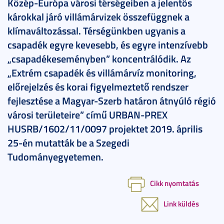
Közép-Európa városi térségeiben a jelentős
károkkal járó villámárvizek összefüggnek a
klímaváltozással. Térségünkben ugyanis a
csapadék egyre kevesebb, és egyre intenzívebb
„csapadékeseményben” koncentrálódik. Az
„Extrém csapadék és villámárvíz monitoring,
előrejelzés és korai figyelmeztető rendszer
fejlesztése a Magyar-Szerb határon átnyúló régió
városi területeire” című URBAN-PREX
HUSRB/1602/11/0097 projektet 2019. április
25-én mutatták be a Szegedi
Tudományegyetemen.
Cikk nyomtatás
Link küldés