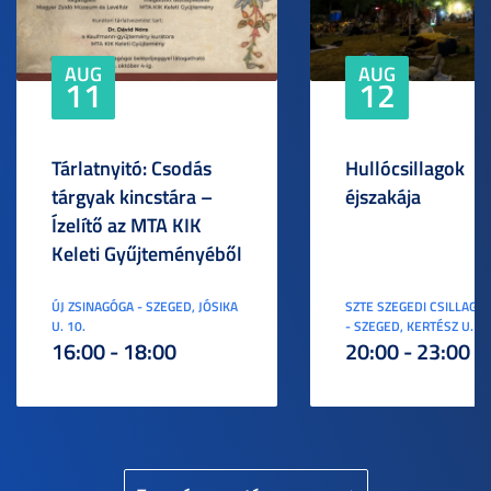
AUG
AUG
11
12
Tárlatnyitó: Csodás
Hullócsillagok
tárgyak kincstára –
éjszakája
Ízelítő az MTA KIK
Keleti Gyűjteményéből
ÚJ ZSINAGÓGA - SZEGED, JÓSIKA
SZTE SZEGEDI CSILLAGV
U. 10.
- SZEGED, KERTÉSZ U. 3.
16:00 - 18:00
20:00 - 23:00