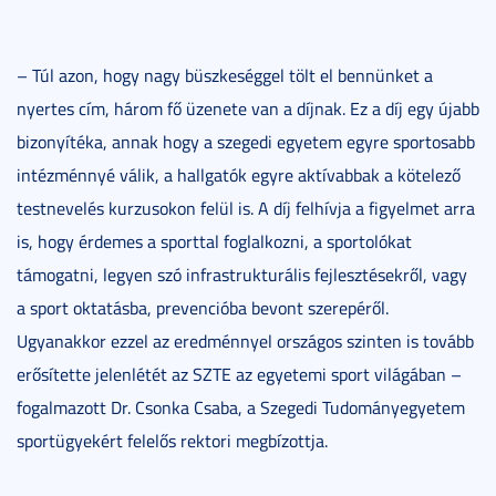
– Túl azon, hogy nagy büszkeséggel tölt el bennünket a
nyertes cím, három fő üzenete van a díjnak. Ez a díj egy újabb
bizonyítéka, annak hogy a szegedi egyetem egyre sportosabb
intézménnyé válik, a hallgatók egyre aktívabbak a kötelező
testnevelés kurzusokon felül is. A díj felhívja a figyelmet arra
is, hogy érdemes a sporttal foglalkozni, a sportolókat
támogatni, legyen szó infrastrukturális fejlesztésekről, vagy
a sport oktatásba, prevencióba bevont szerepéről.
Ugyanakkor ezzel az eredménnyel országos szinten is tovább
erősítette jelenlétét az SZTE az egyetemi sport világában –
fogalmazott Dr. Csonka Csaba, a Szegedi Tudományegyetem
sportügyekért felelős rektori megbízottja.