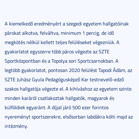
A kiemelkedő eredményért a szegedi egyetem hallgatóinak
párokat alkotva, felváltva, minimum 1 percig, de idő
megkötés nélkül kellett teljes felüléseket végezniük. A
gyakorlatot egyszerre több páros végezte az SZTE
Sportközpontban és a Topolya sori Sportcsarnokban. A
legtöbb gyakorlatot, pontosan 2020 felülést Tapodi Ádám, az
SZTE Juhász Gyula Pedagógusképző Kar testnevelő-edző
szakos hallgatója végezte el. A kihíváshoz az egyetem szinte
minden karáról csatlakoztak hallgatók, magyarok és
külföldiek egyaránt. A díjjal járó 500 ezer forintos
nyereményt sportszerekre, elsősorban labdákra költi majd az
intézmény.