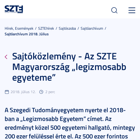
Toggl
navig
Hírek, Események
SZTEhírek
Sajtószoba
Sajtóarchívum
Sajtóarchívum 2018. Július
Sajtóközlemény - Az SZTE
Magyarország „legizmosabb
egyeteme”
2018. július 12.
2 perc
A Szegedi Tudományegyetem nyerte el 2018-
ban a „Legizmosabb Egyetem” címet. Az
eredményt közel 500 egyetemi hallgató, mintegy
200 ezer felüléssel érte el. Az 500 ezer forintos