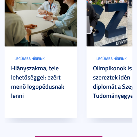
LEGÚJABB HÍREINK
LEGÚJABB HÍREINK
Hiányszakma, tele
Olimpikonok is
lehetőséggel: ezért
szereztek idén
menő logopédusnak
diplomát a Szege
lenni
Tudományegyet