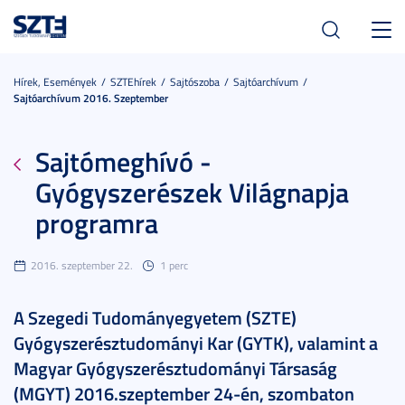
Toggl
navig
Hírek, Események
SZTEhírek
Sajtószoba
Sajtóarchívum
Sajtóarchívum 2016. Szeptember
Sajtómeghívó -
Gyógyszerészek Világnapja
programra
2016. szeptember 22.
1 perc
A Szegedi Tudományegyetem (SZTE)
Gyógyszerésztudományi Kar (GYTK), valamint a
Magyar Gyógyszerésztudományi Társaság
(MGYT) 2016.szeptember 24-én, szombaton