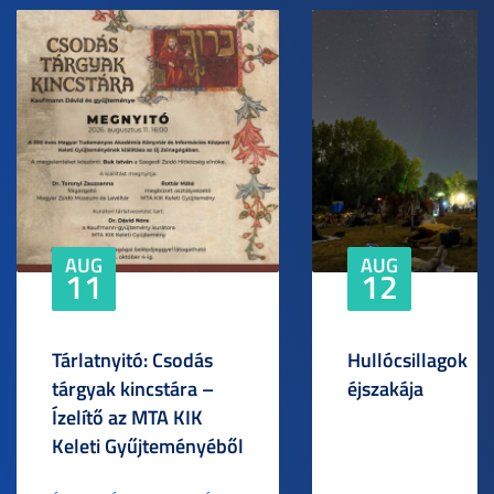
AUG
AUG
11
12
Tárlatnyitó: Csodás
Hullócsillagok
tárgyak kincstára –
éjszakája
Ízelítő az MTA KIK
Keleti Gyűjteményéből