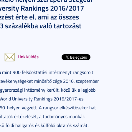
versity Rankings 2016/2017
ést érte el, ami az összes
3 százalékba való tartozást
Link küldés
b mint 900 felsőoktatási intézményt rangsorolt
i tevékenységeket minősítő cége 2016. szeptember
agyarországi intézmény került, közülük a legjobb
 World University Rankings 2016/2017-es
0. helyen végzett. A rangsor elkészítésekor hat
káltatók értékelését, a tudományos munkák
külföldi hallgatók és külföldi oktatók számát.