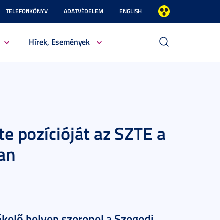
TELEFONKÖNYV
ADATVÉDELEM
ENGLISH
Hírek, Események
e pozícióját az SZTE a
an
őkelő helyen szerepel a Szegedi