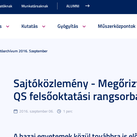
gatóknak
Munkatársaknak
ALUMNI
s
Kutatás
Gyógyítás
Műszerközpontok
jtóarchívum 2016. Szeptember
Sajtóközlemény - Megőrizt
QS felsőoktatási rangsorb
2016. szeptember 06.
1 perc
A hazai egyetemek közül továbbra is el