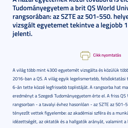
Tudományegyetem a brit QS World Uni
rangsorában: az SZTE az 501-550. helyez
vizsgált egyetemet tekintve a legjobb 1
jelenti.
Cikk nyomtatás
A világ több mint 4300 egyetemét vizsgálta és közülük töb
2016-ban a QS. A világ egyik legelismertebb, felsőoktatás
6-án tette közzé legfrissebb toplistáját. A rangsorba hat m
eredményt a Szegedi Tudományegyetem érte el. A friss QS
rangsorban - a tavalyi évhez hasonlóan - az SZTE az 501-55
tényezőt vettek figyelembe: az akadémiai szféra és a mun
idézettségét, az oktatók és a hallgatók arányát, valamint a 