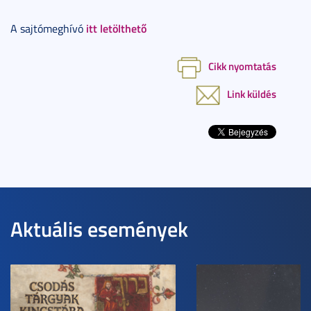
itt letölthető
A sajtómeghívó
Cikk nyomtatás
Link küldés
Aktuális események