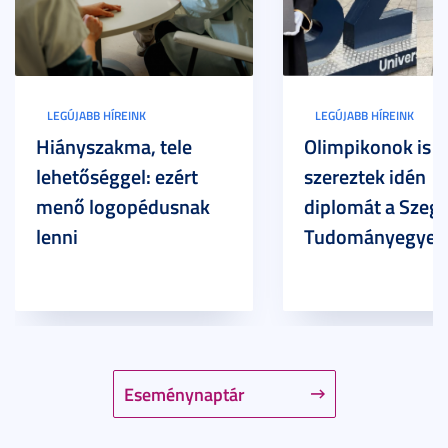
LEGÚJABB HÍREINK
LEGÚJABB HÍREINK
Hiányszakma, tele
Olimpikonok is
lehetőséggel: ezért
szereztek idén
menő logopédusnak
diplomát a Szege
lenni
Tudományegyet
Eseménynaptár