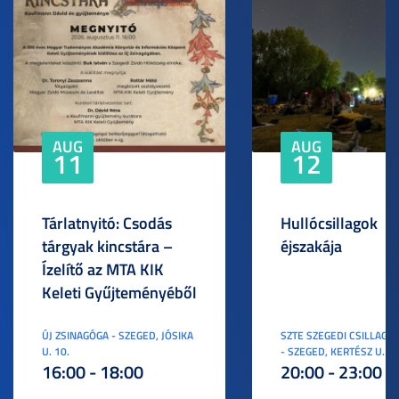
AUG
AUG
11
12
Tárlatnyitó: Csodás
Hullócsillagok
tárgyak kincstára –
éjszakája
Ízelítő az MTA KIK
Keleti Gyűjteményéből
ÚJ ZSINAGÓGA - SZEGED, JÓSIKA
SZTE SZEGEDI CSILLAGV
U. 10.
- SZEGED, KERTÉSZ U. 3.
16:00 - 18:00
20:00 - 23:00