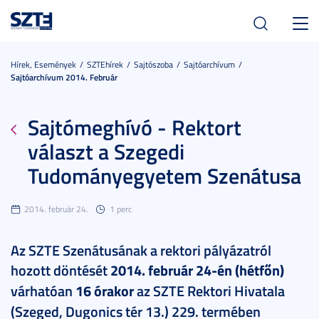
Toggl
navig
Hírek, Események
SZTEhírek
Sajtószoba
Sajtóarchívum
Sajtóarchívum 2014. Február
Sajtómeghívó - Rektort
választ a Szegedi
Tudományegyetem Szenátusa
2014. február 24.
1 perc
Az SZTE Szenátusának a rektori pályázatról
hozott döntését
2014. február 24-én (hétfőn)
várhatóan
16 órakor
az SZTE Rektori Hivatala
(Szeged, Dugonics tér 13.) 229. termében