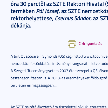
óra 30 perctől az SZTE Rektori Hivatal 
Pál József
termében
, az SZTE nemzetköz
Csernus Sándor
rektorhelyettese,
, az S
dékánja.
Cikk nyomtatás
A brit Quacquarelli Symonds (QS) cég (http://www.topunive
nemzetközi felsőoktatási intézményi rangsorát, illetve tudo
A Szegedi Tudományegyetem 2007 óta szerepel a QS-élvona
összehasonlításban is. A 2013-as eredményeket földolgozó 
területen és magasságban…
Az SZTE sajtótájékoztatójára tisztelettel hívjuk, szeretett