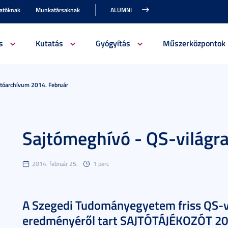
gatóknak
Munkatársaknak
ALUMNI
s
Kutatás
Gyógyítás
Műszerközpontok
jtóarchívum 2014. Február
Sajtómeghívó - QS-világr
2014. február 25.
1 perc
A Szegedi Tudományegyetem friss QS-v
eredményéről tart SAJTÓTÁJÉKOZÓT 201