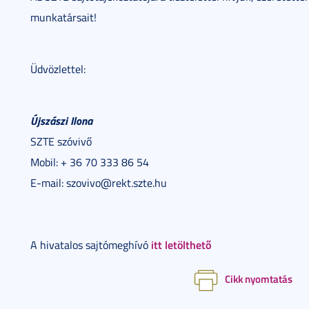
munkatársait!
Üdvözlettel:
Újszászi Ilona
SZTE szóvivő
Mobil: + 36 70 333 86 54
E-mail: szovivo@rekt.szte.hu
itt letölthető
A hivatalos sajtómeghívó
Cikk nyomtatás