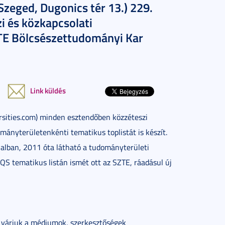
(Szeged, Dugonics tér 13.) 229.
i és közkapcsolati
ZTE Bölcsészettudományi Kar
Link küldés
rsities.com) minden esztendőben közzéteszi
mányterületenkénti tematikus toplistát is készít.
lban, 2011 óta látható a tudományterületi
QS tematikus listán ismét ott az SZTE, ráadásul új
el várjuk a médiumok, szerkesztőségek