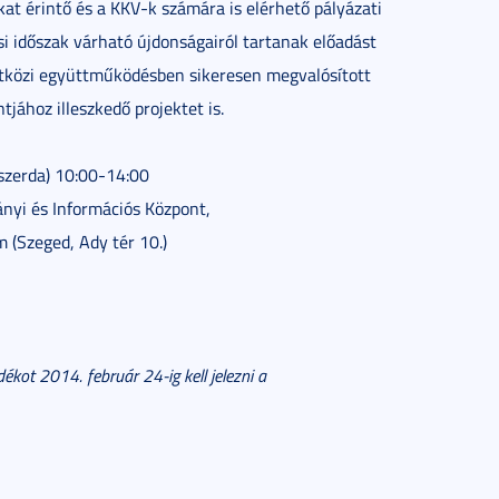
t érintő és a KKV-k számára is elérhető pályázati
 időszak várható újdonságairól tartanak előadást
közi együttműködésben sikeresen megvalósított
jához illeszkedő projektet is.
(szerda) 10:00-14:00
ányi és Információs Központ,
m (Szeged, Ady tér 10.)
dékot 2014. február 24-ig kell jelezni a