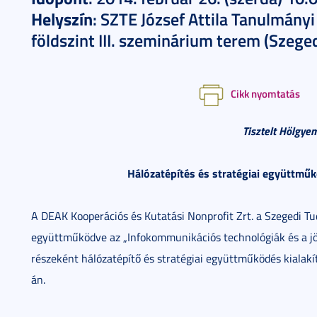
Helyszín
: SZTE József Attila Tanulmány
földszint III. szeminárium terem (Szeged
Cikk nyomtatás
Tisztelt Hölgye
Hálózatépítés és stratégiai együttmű
A DEAK Kooperációs és Kutatási Nonprofit Zrt. a Szegedi
együttműködve az „Infokommunikációs technológiák és a jö
részeként hálózatépítő és stratégiai együttműködés kialakí
án.