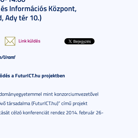
i és Információs Központ,
, Ady tér 10.)
Link küldés
m/Uram!
ködés a FuturICT.hu projektben
 Tudományegyetemmel mint konzorciumvezetővel
vő társadalma (FuturICT.hu)” című projekt
tását célzó konferenciát rendez 2014. február 26-