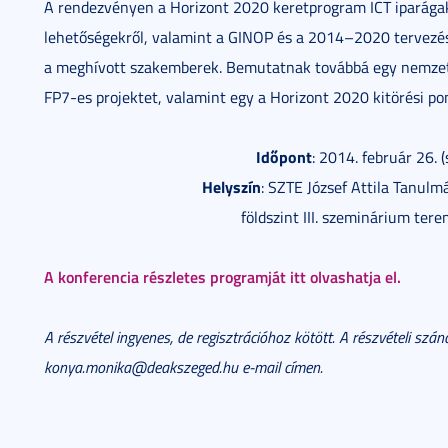
A rendezvényen a Horizont 2020 keretprogram ICT iparágaka
lehetőségekről, valamint a GINOP és a 2014–2020 tervezési
a meghívott szakemberek. Bemutatnak továbbá egy nemzet
FP7-es projektet, valamint egy a Horizont 2020 kitörési pont
Időpont
: 2014. február 26. 
Helyszín
: SZTE József Attila Tanulm
földszint III. szeminárium tere
A konferencia részletes programját itt olvashatja el.
A részvétel ingyenes, de regisztrációhoz kötött. A részvételi szán
konya.monika@deakszeged.hu e-mail címen.