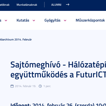
gatóknak
Munkatársaknak
ALUMNI
s
Kutatás
Gyógyítás
Műszerközpontok
jtóarchívum 2014. Február
Sajtómeghívó - Hálózatépí
együttműködés a FuturICT
2014. február 19.
1 perc
Időpont
: 2014. február 26. (szerda) 10