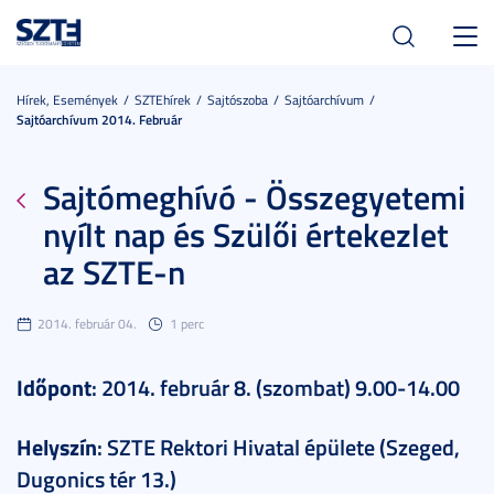
Toggl
navig
Hírek, Események
SZTEhírek
Sajtószoba
Sajtóarchívum
Sajtóarchívum 2014. Február
Sajtómeghívó - Összegyetemi
nyílt nap és Szülői értekezlet
az SZTE-n
2014. február 04.
1 perc
Időpont
: 2014. február 8. (szombat) 9.00-14.00
Helyszín
: SZTE Rektori Hivatal épülete (Szeged,
Dugonics tér 13.)