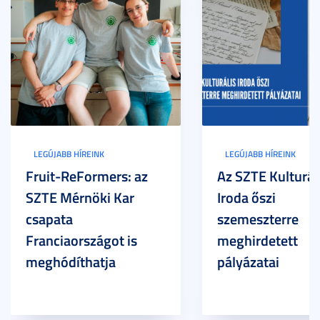
LEGÚJABB HÍREINK
LEGÚJABB HÍREINK
Fruit-ReFormers: az
Az SZTE Kulturál
SZTE Mérnöki Kar
Iroda őszi
csapata
szemeszterre
Franciaországot is
meghirdetett
meghódíthatja
pályázatai