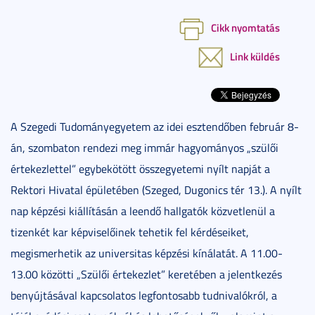
Cikk nyomtatás
Link küldés
A Szegedi Tudományegyetem az idei esztendőben február 8-
án, szombaton rendezi meg immár hagyományos „szülői
értekezlettel” egybekötött összegyetemi nyílt napját a
Rektori Hivatal épületében (Szeged, Dugonics tér 13.). A nyílt
nap képzési kiállításán a leendő hallgatók közvetlenül a
tizenkét kar képviselőinek tehetik fel kérdéseiket,
megismerhetik az universitas képzési kínálatát. A 11.00-
13.00 közötti „Szülői értekezlet” keretében a jelentkezés
benyújtásával kapcsolatos legfontosabb tudnivalókról, a