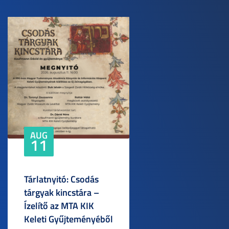
AUG
11
Tárlatnyitó: Csodás
tárgyak kincstára –
Ízelítő az MTA KIK
Keleti Gyűjteményéből