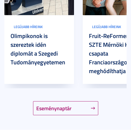
LEGÚJABB HÍREINK
LEGÚJABB HÍREINK
Olimpikonok is
Fruit-ReFormers:
szereztek idén
SZTE Mérnöki Ka
diplomát a Szegedi
csapata
Tudományegyetemen
Franciaországot 
meghódíthatja
Eseménynaptár