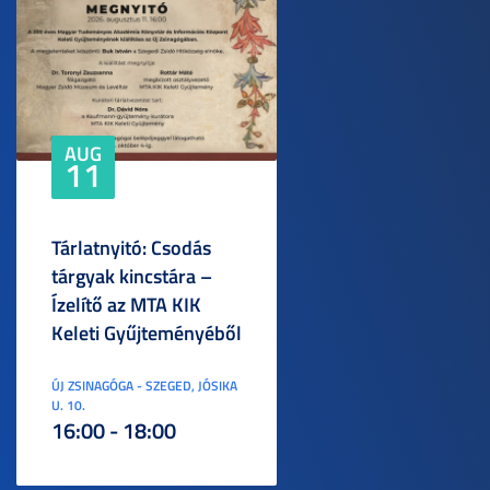
AUG
11
Tárlatnyitó: Csodás
tárgyak kincstára –
Ízelítő az MTA KIK
Keleti Gyűjteményéből
ÚJ ZSINAGÓGA - SZEGED, JÓSIKA
U. 10.
16:00 - 18:00