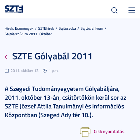
Toggl
navig
Hírek, Események
SZTEhírek
Sajtószoba
Sajtóarchívum
Sajtóarchívum 2011. Október
SZTE Gólyabál 2011
2011. október 12.
1 perc
A Szegedi Tudományegyetem Gólyabáljára,
2011. október 13-án, csütörtökön kerül sor az
SZTE József Attila Tanulmányi és Információs
Központban (Szeged Ady tér 10.).
Cikk nyomtatás