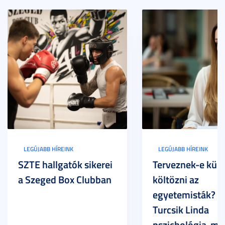
LEGÚJABB HÍREINK
LEGÚJABB HÍREINK
SZTE hallgatók sikerei
Terveznek-e külf
a Szeged Box Clubban
költözni az
egyetemisták? –
Turcsik Linda
pszichológia-ma