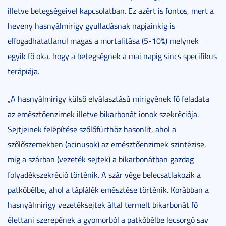
illetve betegségeivel kapcsolatban. Ez azért is fontos, mert a
heveny hasnyálmirigy gyulladásnak napjainkig is
elfogadhatatlanul magas a mortalitása (5-10%) melynek
egyik fő oka, hogy a betegségnek a mai napig sincs specifikus
terápiája.
„A hasnyálmirigy külső elválasztású mirigyének fő feladata
az emésztőenzimek illetve bikarbonát ionok szekréciója.
Sejtjeinek felépítése szőlőfürthöz hasonlít, ahol a
szőlőszemekben (acinusok) az emésztőenzimek szintézise,
míg a szárban (vezeték sejtek) a bikarbonátban gazdag
folyadékszekréció történik. A szár vége belecsatlakozik a
patkóbélbe, ahol a táplálék emésztése történik. Korábban a
hasnyálmirigy vezetéksejtek által termelt bikarbonát fő
élettani szerepének a gyomorból a patkóbélbe lecsorgó sav