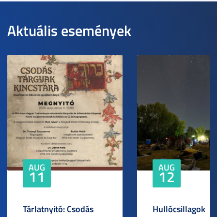
Aktuális események
AUG
AUG
11
12
Tárlatnyitó: Csodás
Hullócsillagok