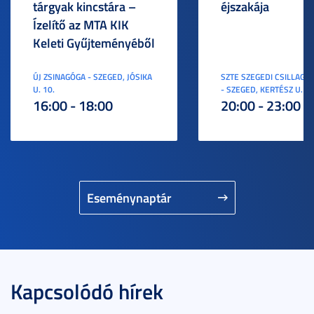
tárgyak kincstára –
éjszakája
Ízelítő az MTA KIK
Keleti Gyűjteményéből
ÚJ ZSINAGÓGA - SZEGED, JÓSIKA
SZTE SZEGEDI CSILLAGV
U. 10.
- SZEGED, KERTÉSZ U. 3.
16:00 - 18:00
20:00 - 23:00
Eseménynaptár
Kapcsolódó hírek