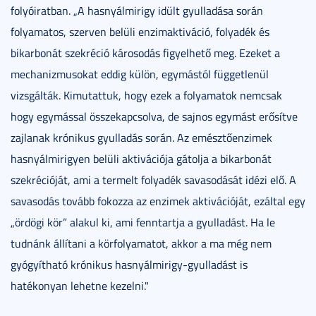
folyóiratban. „A hasnyálmirigy idült gyulladása során
folyamatos, szerven belüli enzimaktiváció, folyadék és
bikarbonát szekréció károsodás figyelhető meg. Ezeket a
mechanizmusokat eddig külön, egymástól függetlenül
vizsgálták. Kimutattuk, hogy ezek a folyamatok nemcsak
hogy egymással összekapcsolva, de sajnos egymást erősítve
zajlanak krónikus gyulladás során. Az emésztőenzimek
hasnyálmirigyen belüli aktivációja gátolja a bikarbonát
szekrécióját, ami a termelt folyadék savasodását idézi elő. A
savasodás tovább fokozza az enzimek aktivációját, ezáltal egy
„ördögi kör” alakul ki, ami fenntartja a gyulladást. Ha le
tudnánk állítani a körfolyamatot, akkor a ma még nem
gyógyítható krónikus hasnyálmirigy-gyulladást is
hatékonyan lehetne kezelni."