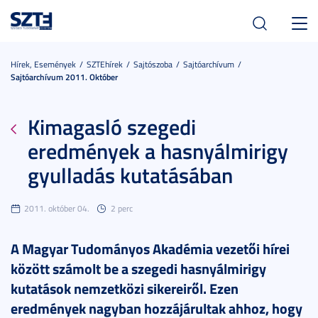
Toggl
navig
Hírek, Események
SZTEhírek
Sajtószoba
Sajtóarchívum
Sajtóarchívum 2011. Október
Kimagasló szegedi
eredmények a hasnyálmirigy
gyulladás kutatásában
2011. október 04.
2 perc
A Magyar Tudományos Akadémia vezetői hírei
között számolt be a szegedi hasnyálmirigy
kutatások nemzetközi sikereiről. Ezen
eredmények nagyban hozzájárultak ahhoz, hogy