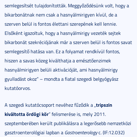
semlegesítsét tulajdonították. Meggyőződésünk volt, hogy a
bikarbonátnak nem csak a hasnyálmirigyen kívül, de a
szerven belül is fontos élettani szerepének kell lennie.
Elsőként igazoltuk, hogy a hasnyálmirigy vezeték sejtek
bikarbonát szekréciójának már a szerven belül is fontos savat
semlegesítő hatása van. Ez a folyamat rendkívül fontos,
hiszen a savas közeg kiválthatja a emésztőenzimek
hasnyálmirigyen belüli aktivációját, ami hasnyálmirigy
gyulladást okoz” – mondta a fiatal szegedi belgyógyász
kutatóorvos.
tripszin
A szegedi kutatócsoport nevéhez fűződik a „
kiváltotta ördögi kör
” felismerése is, mely 2011.
szeptemberében került publikálásra a legerősebb nemzetközi
gasztroenterológiai lapban a
Gastroenterology
c. (IF:12.032)