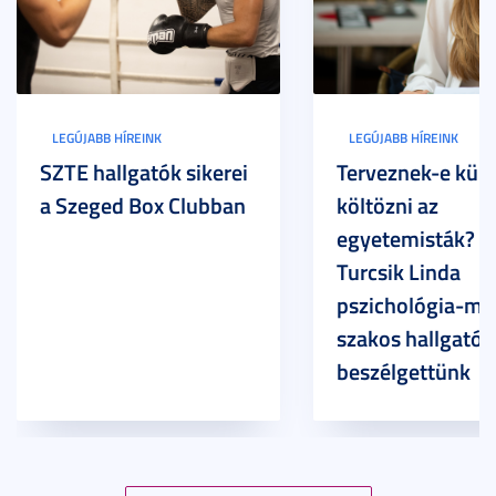
LEGÚJABB HÍREINK
LEGÚJABB HÍREINK
SZTE hallgatók sikerei
Terveznek-e külf
a Szeged Box Clubban
költözni az
egyetemisták? –
Turcsik Linda
pszichológia-ma
szakos hallgatóv
beszélgettünk