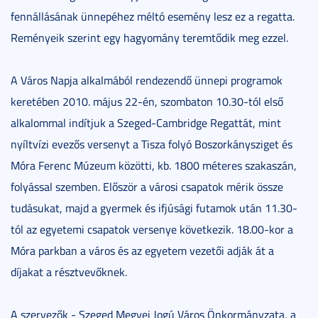
fennállásának ünnepéhez méltó esemény lesz ez a regatta.
Reményeik szerint egy hagyomány teremtődik meg ezzel.
A Város Napja alkalmából rendezendő ünnepi programok
keretében 2010. május 22-én, szombaton 10.30-tól első
alkalommal indítjuk a Szeged-Cambridge Regattát, mint
nyíltvízi evezős versenyt a Tisza folyó Boszorkánysziget és
Móra Ferenc Múzeum közötti, kb. 1800 méteres szakaszán,
folyással szemben. Először a városi csapatok mérik össze
tudásukat, majd a gyermek és ifjúsági futamok után 11.30-
tól az egyetemi csapatok versenye következik. 18.00-kor a
Móra parkban a város és az egyetem vezetői adják át a
díjakat a résztvevőknek.
A szervezők - Szeged Megyei Jogú Város Önkormányzata, a