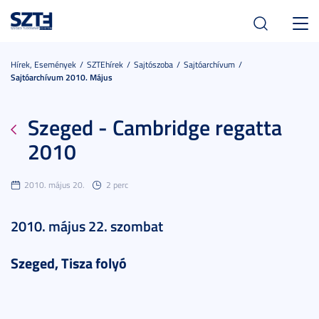
Toggl
navig
Hírek, Események
SZTEhírek
Sajtószoba
Sajtóarchívum
Sajtóarchívum 2010. Május
Szeged - Cambridge regatta
2010
2010. május 20.
2 perc
2010. május 22. szombat
Szeged, Tisza folyó