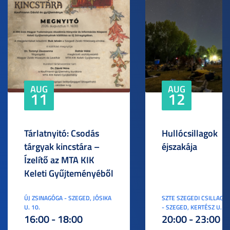
AUG
AUG
11
12
Tárlatnyitó: Csodás
Hullócsillagok
tárgyak kincstára –
éjszakája
Ízelítő az MTA KIK
Keleti Gyűjteményéből
ÚJ ZSINAGÓGA - SZEGED, JÓSIKA
SZTE SZEGEDI CSILLAGV
U. 10.
- SZEGED, KERTÉSZ U. 3.
16:00 - 18:00
20:00 - 23:00