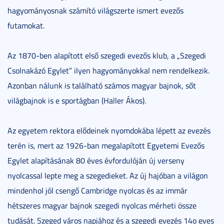
hagyományosnak számító világszerte ismert evezős
futamokat.
Az 1870-ben alapított első szegedi evezős klub, a „Szegedi
Csolnakázó Egylet” ilyen hagyományokkal nem rendelkezik.
Azonban nálunk is található számos magyar bajnok, sőt
világbajnok is e sportágban (Haller Ákos).
Az egyetem rektora elődeinek nyomdokába lépett az evezés
terén is, mert az 1926-ban megalapított Egyetemi Evezős
Egylet alapításának 80 éves évfordulóján új verseny
nyolcassal lepte meg a szegedieket. Az új hajóban a világon
mindenhol jól csengő Cambridge nyolcas és az immár
hétszeres magyar bajnok szegedi nyolcas mérheti össze
tudását. Szeged város napjához és a szegedi evezés 14o eves